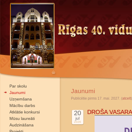
Par skolu
Jaunumi
Jaunumi
Publicētie pirms 17. mai. 2027. (
atcelt
)
Uzņemšana
Mācību darbs
DROŠA VASARA
20
Atklātie konkursi
jul
Mūsu laureāti
2026
Audzināšana
Projekti