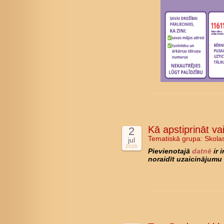
Kā apstiprināt va
2
Tematiskā grupa:
Skola
jul
2026
Pievienotajā
datnē
ir 
noraidīt uzaicinājumu 