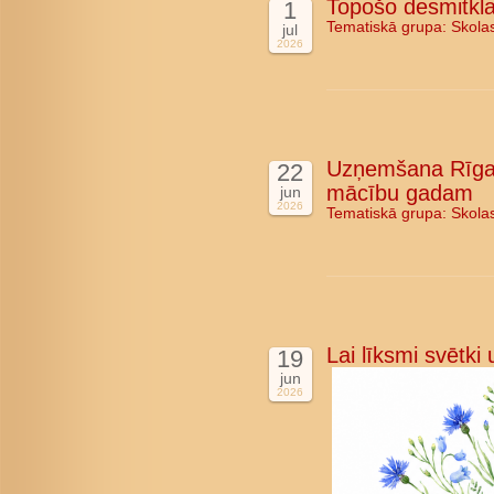
Topošo desmitkla
1
Tematiskā grupa:
Skola
jul
2026
Uzņemšana Rīgas
22
mācību gadam
jun
2026
Tematiskā grupa:
Skola
Lai līksmi svētki
19
jun
2026