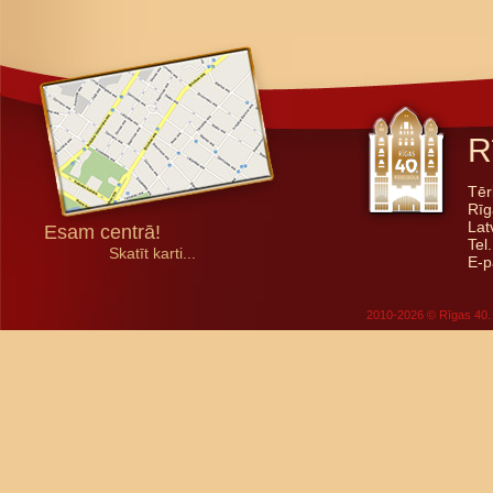
R
Tēr
Rīg
Lat
Esam centrā!
Tel
Skatīt karti...
E-p
2010-2026 © Rīgas 40. 