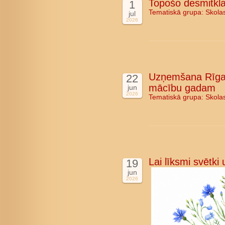
Topošo desmitkla
1
Tematiskā grupa:
Skola
jul
2026
Uzņemšana Rīgas
22
mācību gadam
jun
2026
Tematiskā grupa:
Skola
Lai līksmi svētki
19
jun
2026