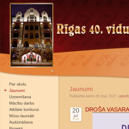
Par skolu
Jaunumi
Jaunumi
Publicētie pirms 28. mai. 2027. (
atcelt
)
Uzņemšana
Mācību darbs
DROŠA VASARA
20
Atklātie konkursi
jul
Mūsu laureāti
2026
Audzināšana
Projekti