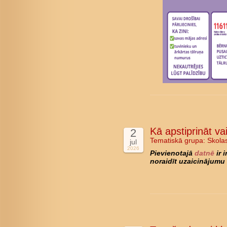
Kā apstiprināt va
2
Tematiskā grupa:
Skola
jul
2026
Pievienotajā
datnē
ir 
noraidīt uzaicinājumu 