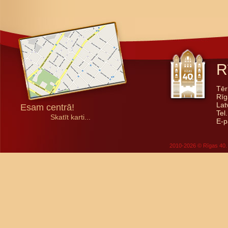
R
Tēr
Rīg
Lat
Esam centrā!
Tel
Skatīt karti...
E-p
2010-2026 © Rīgas 40. 