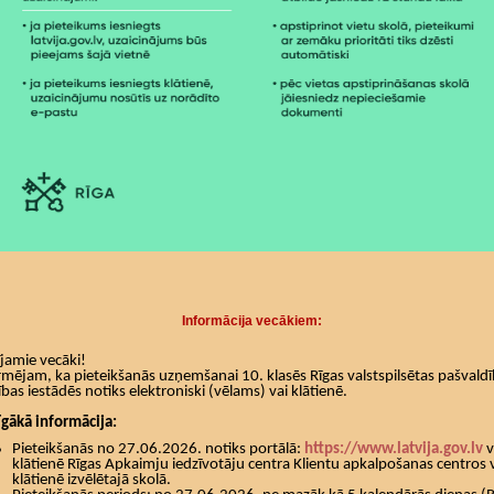
Informācija vecākiem:
ījamie vecāki!
rmējam, ka pieteikšanās uzņemšanai 10. klasēs Rīgas valstspilsētas pašvald
tības iestādēs notiks elektroniski (vēlams) vai klātienē.
īgākā informācija:
Pieteikšanās no 27.06.2026. notiks portālā:
https://www.latvija.gov.lv
v
klātienē Rīgas Apkaimju iedzīvotāju centra Klientu apkalpošanas centros 
klātienē izvēlētajā skolā.