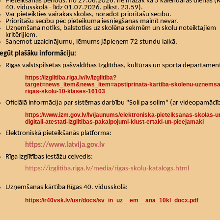
Pieteikšanās periods: no 27.06.2026. ne mazāk kā 5 kalendārās dienas (R
40. vidusskolā - līdz 01.07.2026. plkst. 23.59).
Var pieteikties vairākās skolās, norādot prioritāšu secību.
Prioritāšu secību pēc pieteikuma iesniegšanas mainīt nevar.
Uzņemšana notiks, balstoties uz skolēna sekmēm un skolu noteiktajiem
kritērijiem.
Saņemot uzaicinājumu, lēmums jāpieņem 72 stundu laikā.
iegūt plašāku informāciju:
Rīgas valstspilsētas pašvaldības Izglītības, kultūras un sporta departamen
https://izglitiba.riga.lv/lv/izglitiba?
target=news_item&news_item=apstiprinata-kartiba-skolenu-uznemsa
rigas-skolu-10-klases-16103
Oficiālā informācija par sistēmas darbību "Soli pa solim" (ar videopamācī
https://www.izm.gov.lv/lv/jaunums/elektroniska-pieteiksanas-skolas-u
digitali-atestati-izglitibas-pakalpojumi-klust-ertaki-un-pieejamaki
Elektroniskā pieteikšanās platforma:
https://www.latvija.gov.lv
Rīga izglītības iestāžu ceļvedis:
https://izglitiba.riga.lv/media/rigas-skolu-katalogs.html
Uzņemšanas kārtība Rīgas 40. vidusskolā:
https://r40vsk.lv/usr/docs/sv_in_uz__em__ana_10kl_docx.pdf