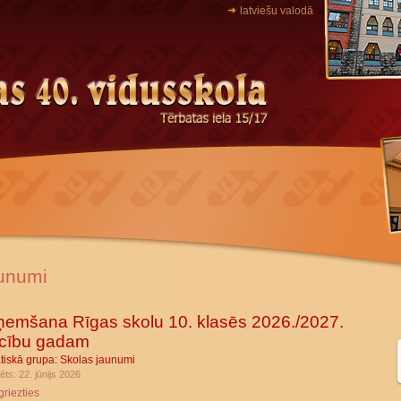
latviešu valodā
unumi
emšana Rīgas skolu 10. klasēs 2026./2027.
cību gadam
tiskā grupa:
Skolas jaunumi
ēts: 22. jūnijs 2026
griezties