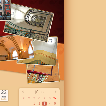
22
jūlijs
jun
P
O
T
C
P
S
Sv
2026
1
2
3
4
5