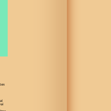
ības
ai
vai