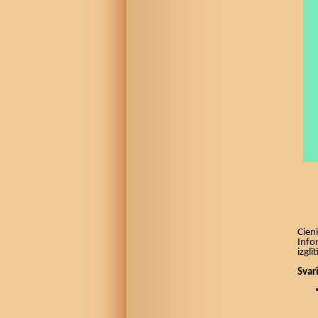
Cien
Info
izglī
Svar