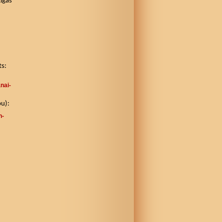
īgas
ts:
nai-
bu):
n-