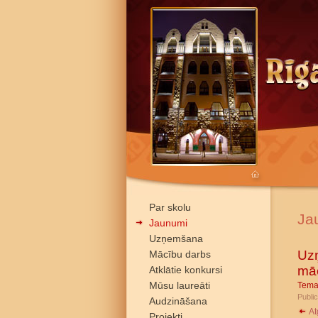
Par skolu
Ja
Jaunumi
Uzņemšana
Uzņ
Mācību darbs
mā
Atklātie konkursi
Mūsu laureāti
Tema
Public
Audzināšana
At
Projekti