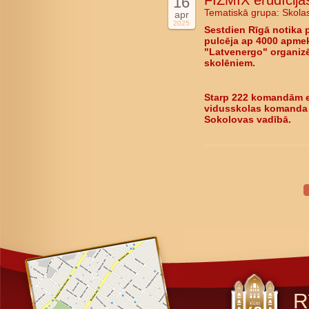
FIZMIX erudīcijas
16
Tematiskā grupa:
Skola
apr
2025
Sestdien Rīgā notika 
pulcēja ap 4000 apmekl
"Latvenergo" organizē
skolēniem.
Starp 222 komandām er
vidusskolas komanda "
Sokolovas vadībā.
R