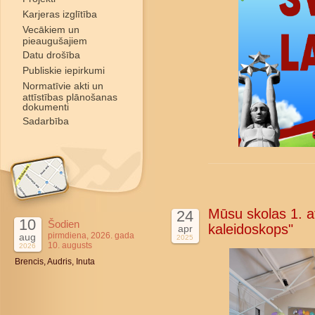
Karjeras izglītība
Vecākiem un
pieaugušajiem
Datu drošība
Publiskie iepirkumi
Normatīvie akti un
attīstības plānošanas
dokumenti
Sadarbība
Mūsu skolas 1. at
24
10
Šodien
kaleidoskops"
apr
pirmdiena, 2026. gada
aug
2025
10. augusts
2026
Brencis, Audris, Inuta