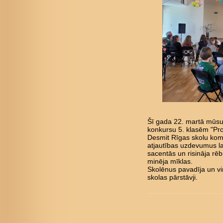
Šī gada 22. martā mūsu 
konkursu 5. klasēm "Pro
Desmit Rīgas skolu kom
atjautības uzdevumus l
sacentās un risināja rē
minēja mīklas.
Skolēnus pavadīja un vi
skolas pārstāvji.