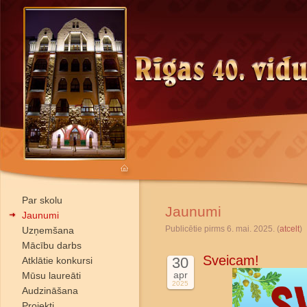
Par skolu
Jaunumi
Jaunumi
Publicētie pirms 6. mai. 2025. (
atcelt
)
Uzņemšana
Mācību darbs
Sveicam!
30
Atklātie konkursi
apr
Mūsu laureāti
2025
Audzināšana
Projekti