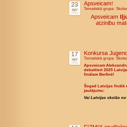
Apsveicam!
23
Tematiskā grupa:
Skola
apr
2025
Apsveicam
Iļ
atzinību
mate
Konkursa Jugend d
17
Tematiskā grupa:
Skola
apr
2025
Apsveicam Aleksandru
debattiert 2025 Latvija
finālam Berlīnē!
Šogad Latvijas finālā 
jautājumu:
Vai Latvijas skolās no 