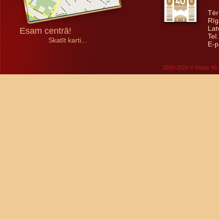
Tēr
Rīg
Lat
Esam centrā!
Tel
Skatīt karti...
E-p
2010-2026 © Rīgas 40. 