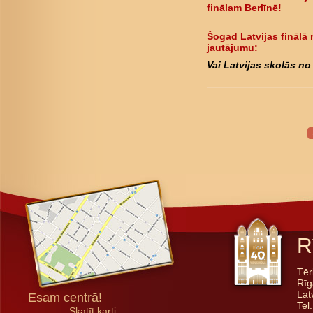
finālam Berlīnē!
Šogad Latvijas finālā 
jautājumu:
Vai Latvijas skolās no 
R
Tēr
Rīg
Lat
Esam centrā!
Tel
Skatīt karti...