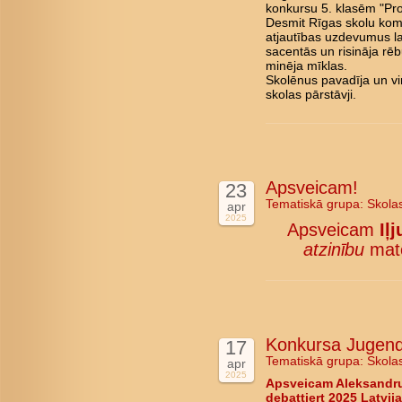
konkursu 5. klasēm "Pro
Desmit Rīgas skolu kom
atjautības uzdevumus l
sacentās un risināja rē
minēja mīklas.
Skolēnus pavadīja un vi
skolas pārstāvji.
Apsveicam!
23
Tematiskā grupa:
Skola
apr
2025
Apsveicam
Iļ
atzinību
mate
Konkursa Jugend d
17
Tematiskā grupa:
Skola
apr
2025
Apsveicam Aleksandru
debattiert 2025 Latvija