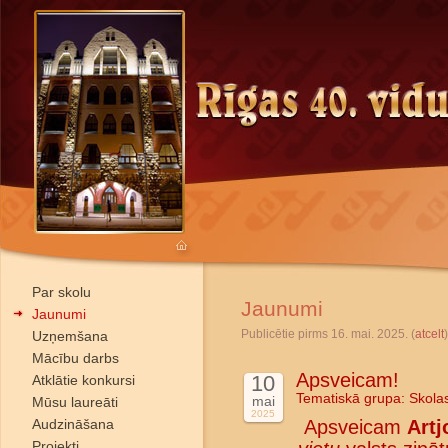
Par skolu
Jaunumi
Jaunumi
Publicētie pirms 16. mai. 2025. (
atcelt
)
Uzņemšana
Mācību darbs
Apsveicam!
10
Atklātie konkursi
Tematiskā grupa:
Skola
mai
Mūsu laureāti
2025
Audzināšana
Apsveicam
Artj
Projekti