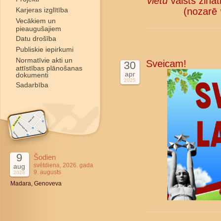
vietu
valsts zinā
Karjeras izglītība
(nozarē
Vecākiem un
pieaugušajiem
Datu drošība
Publiskie iepirkumi
Normatīvie akti un
Sveicam!
30
attīstības plānošanas
apr
dokumenti
2025
Sadarbība
9
Šodien
svētdiena, 2026. gada
aug
9. augusts
2026
Madara, Genoveva