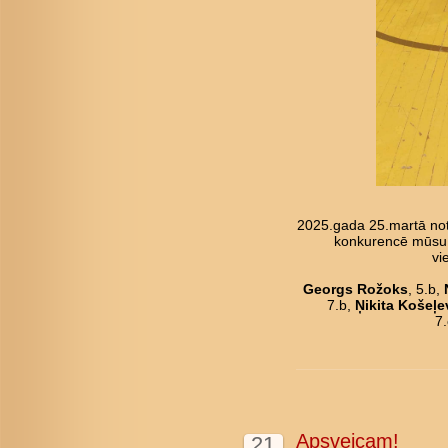
2025.gada 25.martā not
konkurencē mūsu pu
vi
Georgs Rožoks
, 5.b,
7.b,
Ņikita Košeļe
7
Apsveicam!
21