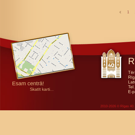
1
R
Tēr
Rīg
Lat
Esam centrā!
Tel
Skatīt karti...
E-p
2010-2026 © Rīgas 40. 