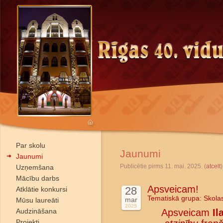
Par skolu
Jaunumi
Jaunumi
Publicētie pirms 11. mai. 2025. (
atcelt
)
Uzņemšana
Mācību darbs
Apsveicam!
28
Atklātie konkursi
Tematiskā grupa:
Skola
mar
Mūsu laureāti
2025
Audzināšana
Apsveicam
Il
Projekti