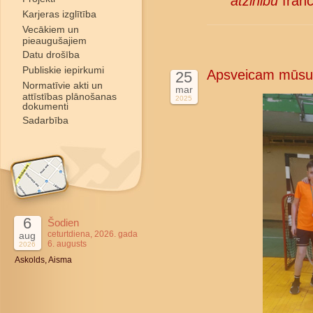
atzinību
franč
Karjeras izglītība
Vecākiem un
pieaugušajiem
Datu drošība
Publiskie iepirkumi
Apsveicam mūsu 
25
Normatīvie akti un
mar
attīstības plānošanas
2025
dokumenti
Sadarbība
6
Šodien
ceturtdiena, 2026. gada
aug
6. augusts
2026
Askolds, Aisma