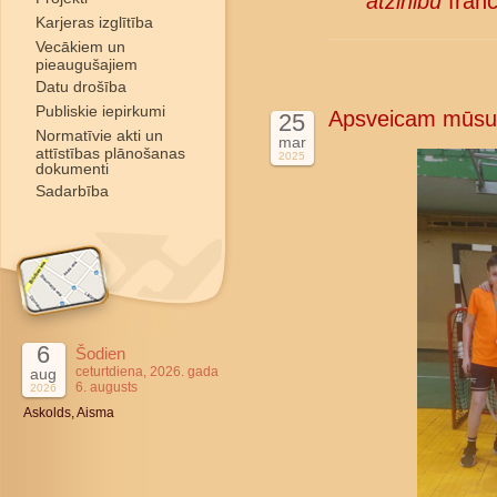
atzinību
franč
Karjeras izglītība
Vecākiem un
pieaugušajiem
Datu drošība
Publiskie iepirkumi
Apsveicam mūsu 
25
Normatīvie akti un
mar
attīstības plānošanas
2025
dokumenti
Sadarbība
6
Šodien
ceturtdiena, 2026. gada
aug
6. augusts
2026
Askolds, Aisma