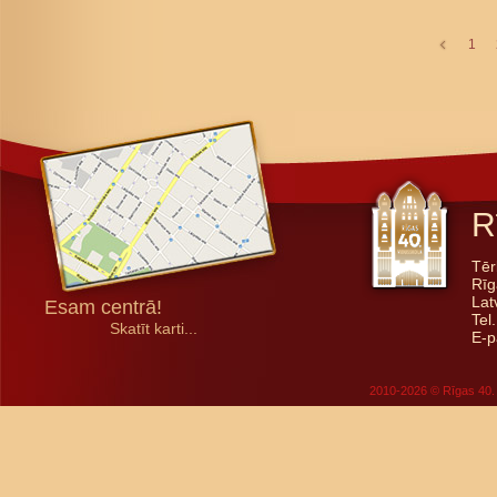
1
R
Tēr
Rīg
Lat
Esam centrā!
Tel
Skatīt karti...
E-p
2010-2026 © Rīgas 40. 