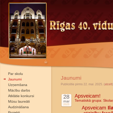
Par skolu
Jaunumi
Jaunumi
Publicētie pirms 22. mai. 2025. (
atcelt
)
Uzņemšana
Mācību darbs
Apsveicam!
28
Atklātie konkursi
Tematiskā grupa:
Skola
mar
Mūsu laureāti
2025
Audzināšana
Apsveicam
Il
Projekti