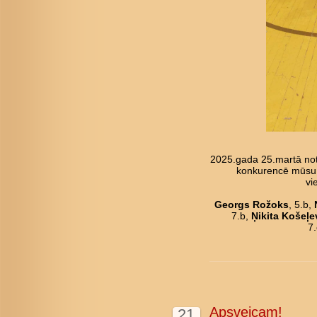
2025.gada 25.martā not
konkurencē mūsu pu
vi
Georgs Rožoks
, 5.b,
7.b,
Ņikita Košeļe
7
Apsveicam!
21