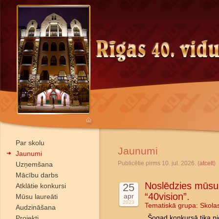
Par skolu
Jaunumi
Jaunumi
Publicētie pirms 10. jul. 2026. (
atcelt
)
Uzņemšana
Mācību darbs
Noslēdzies mūsu 
25
Atklātie konkursi
“40vision”.
apr
Mūsu laureāti
2023
Tematiskā grupa:
Skola
Audzināšana
Projekti
Šogad konkursā tika pi