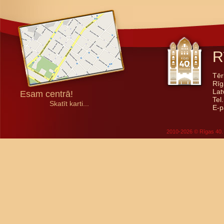
R
Tēr
Rīg
Lat
Esam centrā!
Tel
Skatīt karti...
E-p
2010-2026 © Rīgas 40. 