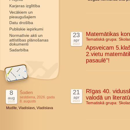
Karjeras izglītība
Vecākiem un
pieaugušajiem
Datu drošība
Publiskie iepirkumi
Matemātikas konk
23
Normatīvie akti un
Tematiskā grupa:
Skola
attīstības plānošanas
apr
dokumenti
2023
Apsveicam 5.kla
Sadarbība
2.vietu matemāti
pasaulē"!
Rīgas 40. vidussk
21
8
Šodien
valodā un literat
apr
sestdiena, 2026. gada
aug
8. augusts
2023
2026
Tematiskā grupa:
Skola
Mudīte, Vladislavs, Vladislava