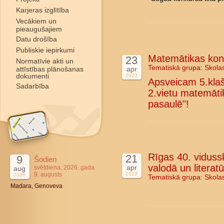
Karjeras izglītība
Vecākiem un
pieaugušajiem
Datu drošība
Publiskie iepirkumi
Matemātikas konk
23
Normatīvie akti un
Tematiskā grupa:
Skola
attīstības plānošanas
apr
dokumenti
2023
Apsveicam 5.kla
Sadarbība
2.vietu matemāti
pasaulē"!
Rīgas 40. vidussk
21
9
Šodien
valodā un literat
apr
svētdiena, 2026. gada
aug
9. augusts
2023
2026
Tematiskā grupa:
Skola
Madara, Genoveva