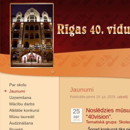
Par skolu
Jaunumi
Jaunumi
Publicētie pirms 19. jul. 2026. (
atcelt
)
Uzņemšana
Mācību darbs
Noslēdzies mūsu 
25
Atklātie konkursi
“40vision”.
apr
Mūsu laureāti
2023
Tematiskā grupa:
Skola
Audzināšana
Projekti
Šogad konkursā tika pi