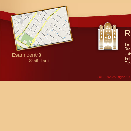
R
Tēr
Rīg
Lat
Esam centrā!
Tel
Skatīt karti...
E-p
2010-2026 © Rīgas 40. 