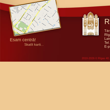
R
Tēr
Rīg
Lat
Esam centrā!
Tel
Skatīt karti...
E-p
2010-2026 © Rīgas 40. 