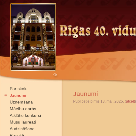
Par skolu
Jaunumi
Jaunumi
Publicētie pirms 13. mai. 2025. (
atcelt
)
Uzņemšana
Mācību darbs
Atklātie konkursi
Mūsu laureāti
Audzināšana
Projekti