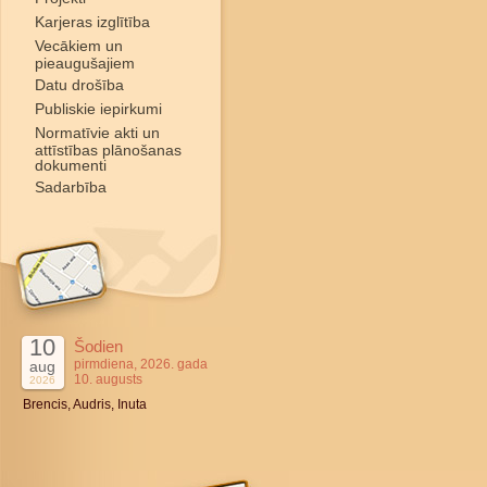
Karjeras izglītība
Vecākiem un
pieaugušajiem
Datu drošība
Publiskie iepirkumi
Normatīvie akti un
attīstības plānošanas
dokumenti
Sadarbība
10
Šodien
pirmdiena, 2026. gada
aug
10. augusts
2026
Brencis, Audris, Inuta