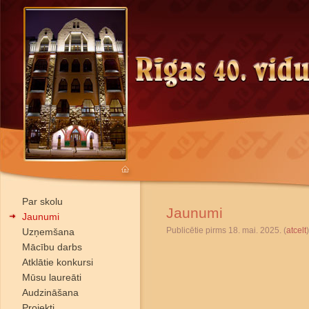
Par skolu
Jaunumi
Jaunumi
Publicētie pirms 18. mai. 2025. (
atcelt
)
Uzņemšana
Mācību darbs
Atklātie konkursi
Mūsu laureāti
Audzināšana
Projekti