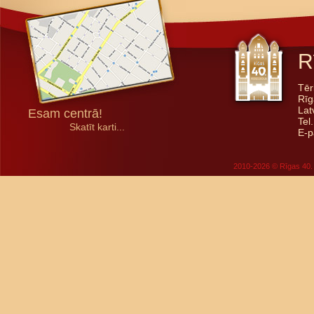
R
Tēr
Rīg
Lat
Esam centrā!
Tel
Skatīt karti...
E-p
2010-2026 © Rīgas 40. 