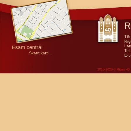
R
Tēr
Rīg
Lat
Esam centrā!
Tel
Skatīt karti...
E-p
2010-2026 © Rīgas 40. 