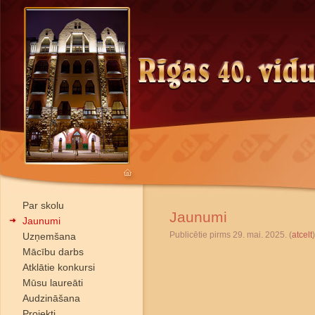
Par skolu
Jaunumi
Jaunumi
Publicētie pirms 29. mai. 2025. (
atcelt
)
Uzņemšana
Mācību darbs
Atklātie konkursi
Mūsu laureāti
Audzināšana
Projekti