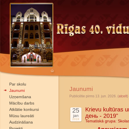
Par skolu
Jaunumi
Jaunumi
Publicētie pirms 13. jun. 2026. (
atcelt
)
Uzņemšana
Mācību darbs
Krievu kultūras u
25
Atklātie konkursi
день - 2019"
jan
Mūsu laureāti
2019
Tematiskā grupa:
Skola
Audzināšana
Projekti