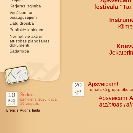
Apsveicam k
Karjeras izglītība
festivāla "Та
Vecākiem un
pieaugušajiem
Instrume
Datu drošība
Kliment
Publiskie iepirkumi
Normatīvie akti un
attīstības plānošanas
dokumenti
Kriev
Sadarbība
Jekaterina
Apsveicam!
20
Tematiskā grupa:
Skola
jan
10
Šodien
2019
Apsveicam
A
pirmdiena, 2026. gada
aug
atzinības rak
10. augusts
2026
Brencis, Audris, Inuta