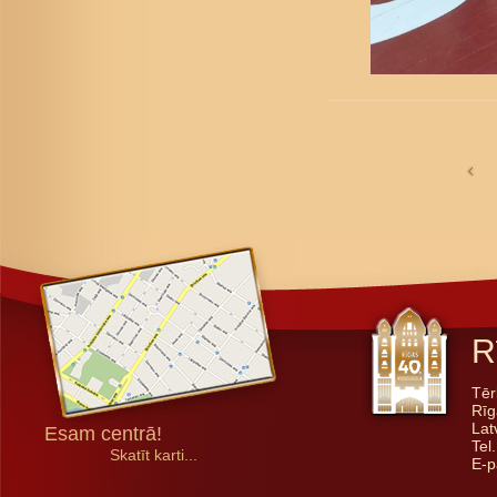
R
Tēr
Rīg
Lat
Esam centrā!
Tel
Skatīt karti...
E-p