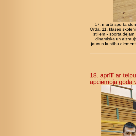
17. martā sporta stun
Orda. 11. klases skolēni
stiliem - sporta dejām
dinamiska un aizraujo
jaunus kustību elementu
18. aprīlī ar tel
apciemoja goda v