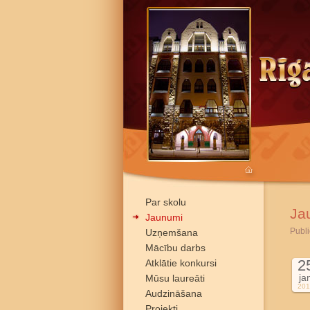
Par skolu
Ja
Jaunumi
Publi
Uzņemšana
Mācību darbs
2
Atklātie konkursi
ja
Mūsu laureāti
201
Audzināšana
Projekti