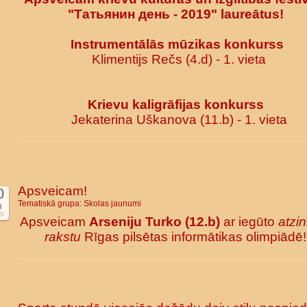
"Татьянин день - 2019" laureātus!
Instrumentālās mūzikas konkurss
Klimentijs Rečs (4.d) - 1. vieta
Krievu kaligrāfijas konkurss
Jekaterina Uškanova (11.b) - 1. vieta
Apsveicam!
0
Tematiskā grupa:
Skolas jaunumi
n
9
Apsveicam
Arseniju Turko (12.b)
ar iegūto
atzin
rakstu
Rīgas pilsētas informātikas olimpiādē!