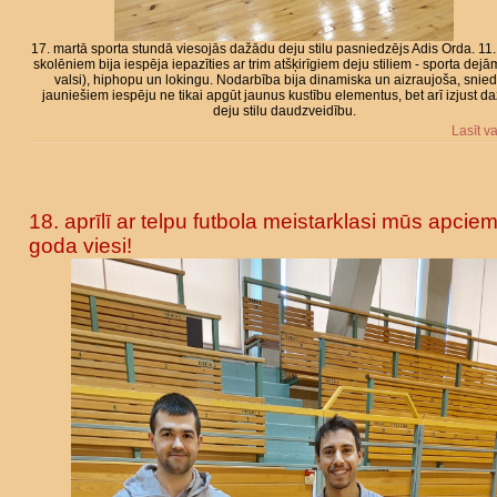
17. martā sporta stundā viesojās dažādu deju stilu pasniedzējs Adis Orda. 11.
skolēniem bija iespēja iepazīties ar trim atšķirīgiem deju stiliem - sporta dejā
valsi), hiphopu un lokingu. Nodarbība bija dinamiska un aizraujoša, snied
jauniešiem iespēju ne tikai apgūt jaunus kustību elementus, bet arī izjust d
deju stilu daudzveidību.
Lasīt v
18. aprīlī ar telpu futbola meistarklasi mūs apcie
goda viesi!