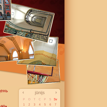
день
jūnijs
P
O
T
C
P
S
Sv
1
2
3
4
5
6
7
vāla