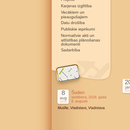
Karjeras izglītība
Vecākiem un
pieaugušajiem
Datu drošība
Publiskie iepirkumi
Normatīvie akti un
attīstības plānošanas
dokumenti
Sadarbība
2
ja
8
201
Šodien
sestdiena, 2026. gada
aug
8. augusts
2026
Mudīte, Vladislavs, Vladislava