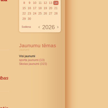
8
9
10
11
12
13
14
15
16
17
18
19
20
21
22
23
24
25
26
27
28
29
30
2026
šodiena
Jaunumu tēmas
Jaunumi:
Visi jaunumi
sporta jaunumi (13)
Skolas jaunumi (315)
ības