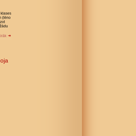
 klases
m (lēno
zot
ažādu
airāk
moja