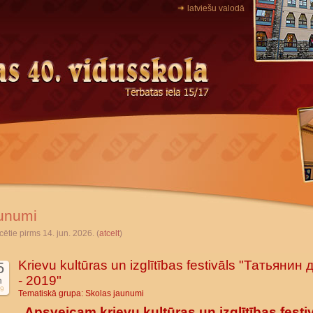
latviešu valodā
unumi
cētie pirms 14. jun. 2026. (
atcelt
)
Krievu kultūras un izglītības festivāls "Татьянин 
5
- 2019"
n
9
Tematiskā grupa:
Skolas jaunumi
Apsveicam krievu kultūras un izglītības festi