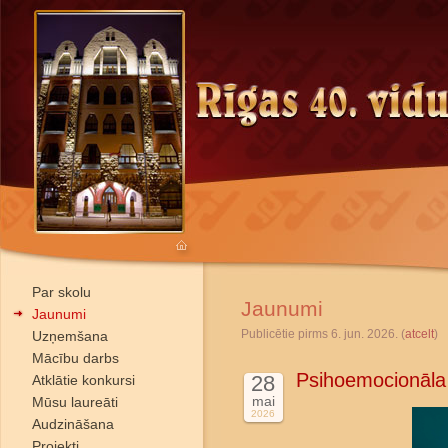
Par skolu
Jaunumi
Jaunumi
Publicētie pirms 6. jun. 2026. (
atcelt
)
Uzņemšana
Mācību darbs
Psihoemocionāla
28
Atklātie konkursi
mai
Mūsu laureāti
2026
Audzināšana
Projekti