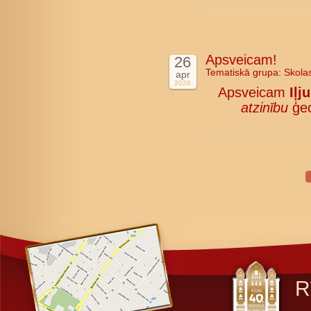
Apsveicam!
26
Tematiskā grupa:
Skola
apr
2026
Apsveicam
Iļj
atzinību
ģeo
R