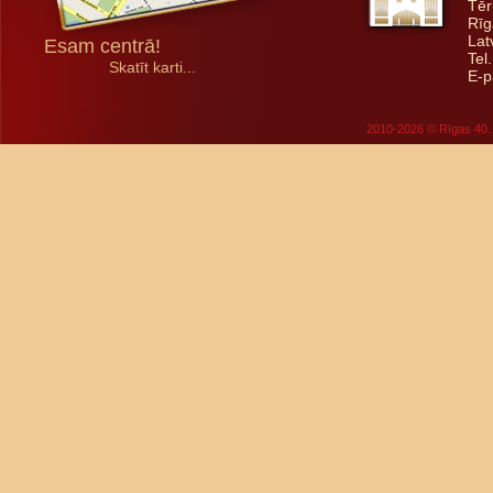
Tēr
Rīg
Lat
Esam centrā!
Tel
Skatīt karti...
E-p
2010-2026 © Rīgas 40. 