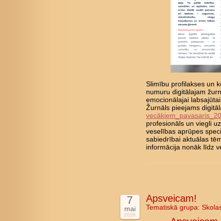
Slimību profilakses un ko
numuru digitālajam žurn
emocionālajai labsajūta
Žurnāls pieejams digitā
vecākiem_pavasaris_2
profesionāls un viegli 
veselības aprūpes speci
sabiedrībai aktuālas tē
informācija nonāk līd
Apsveicam!
7
Tematiskā grupa:
Skola
mai
2026