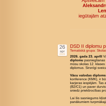
Apsveicam
Aleksandru
Len
iegūtajām
at
DSD II diplomu 
26
Tematiskā grupa:
Skola
apr
2026
2026. gada 23. aprīlī
Vā
diplomu
pasniegšanas c
mūsu skolas 12. klases 
diplomus. Sirsnīgi svei
Vācu valodas diploms 
konference (KMK), ir būt
karjeras iespējām. Tas 
(B2/C1) un paver durvis 
sniedz priekšrocības pro
Lai šis sasniegums kļū
panākumiem turpmākajā