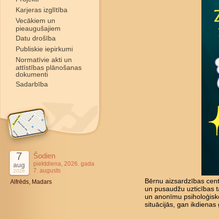
Karjeras izglītība
Vecākiem un
pieaugušajiem
Datu drošība
Publiskie iepirkumi
Normatīvie akti un
attīstības plānošanas
dokumenti
Sadarbība
7
Šodien
piektdiena, 2026. gada
aug
7. augusts
2026
Bērnu aizsardzības cent
Alfrēds, Madars
un pusaudžu uzticības tā
un anonīmu psiholoģisk
situācijās, gan ikdienas 