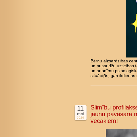
Bērnu aizsardzības cent
un pusaudžu uzticības tā
un anonīmu psiholoģisk
situācijās, gan ikdienas 
Slimību profilakse
11
jaunu pavasara n
mai
2026
vecākiem!