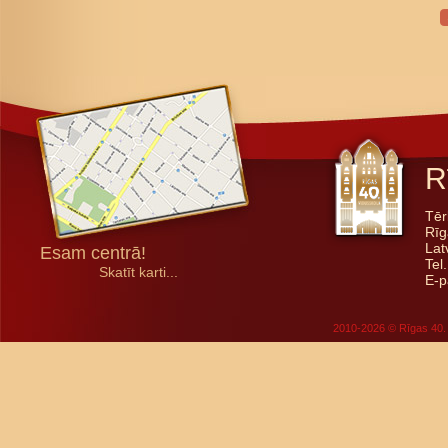
R
Tēr
Rīg
Lat
Esam centrā!
Tel
Skatīt karti...
E-p
2010-2026 © Rīgas 40. 