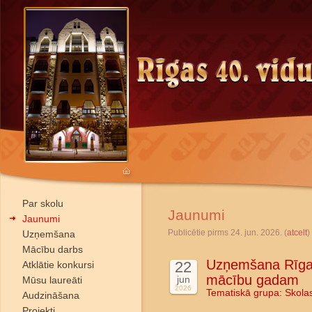
Par skolu
Jaunumi
Jaunumi
Publicētie pirms 24. jun. 2026. (
atcelt
)
Uzņemšana
Mācību darbs
Uzņemšana Rīgas
22
Atklātie konkursi
mācību gadam
jun
Mūsu laureāti
2026
Tematiskā grupa:
Skola
Audzināšana
Projekti