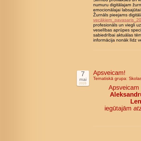
numuru digitālajam žurn
emocionālajai labsajūta
Žurnāls pieejams digitā
vecākiem_pavasaris_2
profesionāls un viegli 
veselības aprūpes speci
sabiedrībai aktuālas tē
informācija nonāk līd
Apsveicam!
7
Tematiskā grupa:
Skola
mai
2026
Apsveicam
Aleksandru
Len
iegūtajām
at