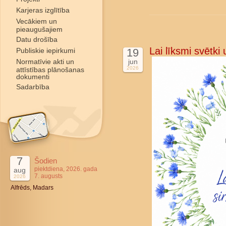
Karjeras izglītība
Vecākiem un
pieaugušajiem
Datu drošība
Lai līksmi svētki
Publiskie iepirkumi
19
Normatīvie akti un
jun
2026
attīstības plānošanas
dokumenti
Sadarbība
7
Šodien
piektdiena, 2026. gada
aug
7. augusts
2026
Alfrēds, Madars