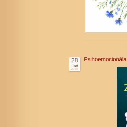
Psihoemocionāla
28
mai
2026