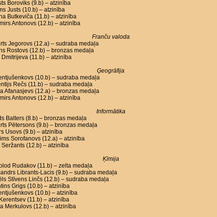
ts Boroviks (9.b) – atzinība
ms Justs (10.b) – atzinība
na Butkeviča (11.b) – atzinība
mirs Antonovs (12.b) – atzinība
Franču valoda
rts Jegorovs (12.a) – sudraba medaļa
ons Rostovs (12.b) – bronzas medaļa
Dmitrijeva (11.b) – atzinība
Ģeogrāfija
Lentjušenkovs (10.b) – sudraba medaļa
ntijs Rečs (11.b) – sudraba medaļa
a Afanasjevs (12.a) – bronzas medaļa
mirs Antonovs (12.b) – atzinība
Informātika
s Balters (8.b) – bronzas medaļa
ts Pētersons (9.b) – bronzas medaļa
s Usovs (9.b) – atzinība
ms Sorofanovs (12.a) – atzinība
 Seržants (12.b) – atzinība
Ķīmija
lod Rudakov (11.b) – zelta medaļa
andrs Librants-Lacis (9.b) – sudraba medaļa
ls Stīvens Linčs (12.b) – sudraba medaļa
tins Grigs (10.b) – atzinība
Lentjušenkovs (10.b) – atzinība
l Kerentsev (11.b) – atzinība
a Merkulovs (12.b) – atzinība