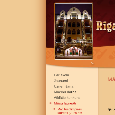
Par skolu
Mā
Jaunumi
Uzņemšana
Mācību darbs
Atklātie konkursi
Mūsu laureāti
Mācību olimpiāžu
Iļja 
laureāti (2025./26.