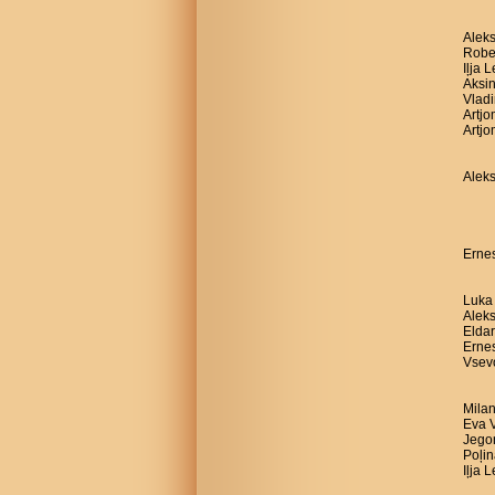
Aleks
Robe
Iļja 
Aksin
Vladi
Artj
Artjo
Aleks
Ernes
Luka 
Aleks
Eldar
Ernes
Vsevo
Milan
Eva V
Jegor
Poļin
Iļja 