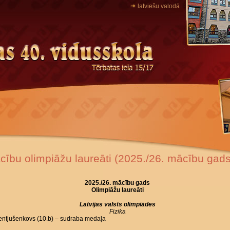
latviešu valodā
cību olimpiāžu laureāti (2025./26. mācību gads
2025.
/26. mācību gads
Olimpiāžu laureāti
Latvijas valsts olimpiādes
Fizika
Lentjušenkovs (10.b) – sudraba medaļa