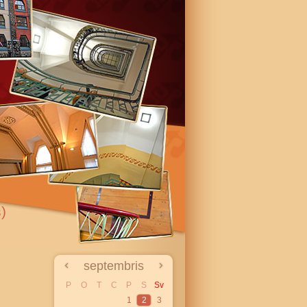
)
septembris
P
O
T
C
P
S
Sv
1
2
3