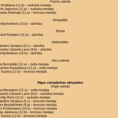
Franču valoda
Dmitrijeva (11.b) – sudraba medaļa
rts Jegorovs (12.a) – sudraba medaļa
aveta Srebnaja (11.a) – bronzas medaļa
Ģeogrāfija
Lentjušenkovs (10.b) – atzinība
Ķīmija
lod Rudakov (11.b) – atzinība
Matemātika
antīns Sarajevs (5.c) – atzinība
andrs Librants-Lacis (9.b) – atzinība
Lentjušenkovs (10.b) – atzinība
Vācu valoda
s Borodatijs (12.a) – zelta medaļa
andra Krasņakova (12.a) – zelta medaļa
 Kazina (12.b) – bronzas medaļa
Rīgas valstpilsētas olimpiādes
Angļu valoda
a Afanasjevs (12.a) – zelta medaļa
andrs Librants-Lacis (9.b) – sudraba medaļa
ntijs Rečs (11.b) – sudraba medaļa
antīns Sarajevs (5.c) – bronzas medaļa
oms Bezļubčenko (9.a) – bronzas medaļa
rs Poskačejevs (10.b) – bronzas medaļa
ija Jakimova (12.b) – bronzas medaļa
 Kazina (12.b) – bronzas medaļa