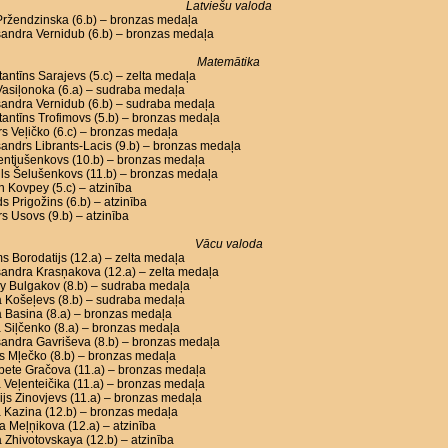
Latviešu valoda
Pržendzinska (6.b) – bronzas medaļa
andra Vernidub (6.b) – bronzas medaļa
Matemātika
antīns Sarajevs (5.c) – zelta medaļa
asiļonoka (6.a) – sudraba medaļa
sandra Vernidub (6.b) – sudraba medaļa
antīns Trofimovs (5.b) – bronzas medaļa
s Veļičko (6.c) – bronzas medaļa
andrs Librants-Lacis (9.b) – bronzas medaļa
Lentjušenkovs (10.b) – bronzas medaļa
ls Šelušenkovs (11.b) – bronzas medaļa
n Kovpey (5.c) – atzinība
s Prigožins (6.b) – atzinība
s Usovs (9.b) – atzinība
Vācu valoda
s Borodatijs (12.a) – zelta medaļa
andra Krasņakova (12.a) – zelta medaļa
y Bulgakov (8.b) – sudraba medaļa
a Košeļevs (8.b) – sudraba medaļa
a Basina (8.a) – bronzas medaļa
 Siļčenko (8.a) – bronzas medaļa
andra Gavriševa (8.b) – bronzas medaļa
s Mļečko (8.b) – bronzas medaļa
bete Gračova (11.a) – bronzas medaļa
 Veļenteičika (11.a) – bronzas medaļa
ijs Zinovjevs (11.a) – bronzas medaļa
 Kazina (12.b) – bronzas medaļa
a Meļņikova (12.a) – atzinība
 Zhivotovskaya (12.b) – atzinība