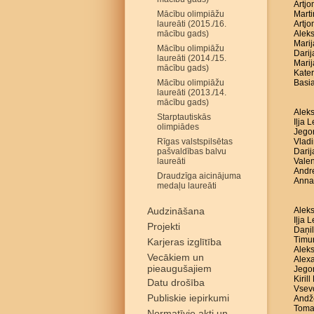
Artjo
Mācību olimpiāžu
Marti
laureāti (2015./16.
Artjo
mācību gads)
Aleks
Marij
Mācību olimpiāžu
Darij
laureāti (2014./15.
Marij
mācību gads)
Kater
Mācību olimpiāžu
Basia
laureāti (2013./14.
mācību gads)
Aleks
Starptautiskās
Iļja 
olimpiādes
Jego
Rīgas valstspilsētas
Vladi
pašvaldības balvu
Darij
laureāti
Valen
Andre
Draudzīga aicinājuma
Anna
medaļu laureāti
Audzināšana
Aleks
Iļja 
Projekti
Daņil
Timur
Karjeras izglītība
Aleks
Vecākiem un
Alex
pieaugušajiem
Jego
Kiril
Datu drošība
Vsev
Publiskie iepirkumi
Andže
Toma
Normatīvie akti un