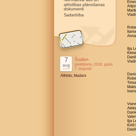
Ernes
attīstības plānošanas
Artjo
dokumenti
Marti
Sadarbība
Vladi
Robe
Ilari
Anna 
Iļja 
Klime
Daņil
7
Šodien
Vladi
piektdiena, 2026. gada
aug
7. augusts
2026
David
Alfrēds, Madars
Rober
Timur
Maksi
Ivans
Vsevo
Aleks
Daniē
Valen
Iļja 
Kiril
Daņil