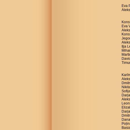
Eva 
Aleks
Konst
Eva V
Alek
Konst
Jegor
Aleks
Iļja 
Mihai
Marti
David
Timur
Karīm
Aleks
Dmitr
Nikit
Sofij
Darja
Aleks
Leon
Eliza
Darja
Dmitr
Dana
Poļin
Basia