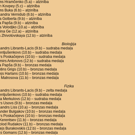
ms Hramčenko (5.a) – atzinība
n Kovpey (5.c) – atzinība
ms Buka (6.b) – atzinība
andra Vernidub (6.b) – atzinība
a Golberta (9.b) – atzinība
a Papša (9.b) – atzinība
a Volodjko (10.a) – atzinība
ina Ge (12.a) – atzinība
 Zhivotovskaya (12.b) – atzinība
Bioloģija
andrs Librants-Lacis (9.b) – sudraba medaļa
Lentjušenkovs (10.b) – sudraba medaļa
rs Poskačejevs (10.b) – sudraba medaļa
mirs Antonovs (12.b) – sudraba medaļa
a Papša (9.b) – bronzas medaļa
tins Grigs (10.b) – bronzas medaļa
js Harlans (10.b) – bronzas medaļa
 Matrosova (11.b) – bronzas medaļa
Fizika
andrs Librants-Lacis (9.b) – zelta medaļa
Lentjušenkovs (10.b) – sudraba medaļa
a Merkulovs (12.b) – sudraba medaļa
s Usovs (9.b) – bronzas medaļa
andrs Liss (10.a) – bronzas medaļa
ander Bulgakov (10.b) – bronzas medaļa
rs Poskačejevs (10.b) – bronzas medaļa
l Kerentsev (11.b) – bronzas medaļa
olod Rudakov (11.b) – bronzas medaļa
js Burakovskis (12.b) – bronzas medaļa
s Gomans (12.b) – bronzas medaļa