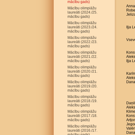
mācību gads)
Anna 
Mācību olimpiāžu
Robe
laureāti (2024./25.
Jeliz
mācību gads)
Mācību olimpiāžu
laureāti (2023./24.
Iļja 
mācību gads)
Mācību olimpiāžu
Vsevo
laureāti (2022./23.
mācību gads)
Mācību olimpiāžu
Konst
laureāti (2021./22.
Aleks
mācību gads)
Iļja 
Mācību olimpiāžu
laureāti (2020./21.
Karīm
mācību gads)
Aleks
Mācību olimpiāžu
Dana
laureāti (2019./20.
mācību gads)
Mācību olimpiāžu
laureāti (2018./19.
Daņil
mācību gads)
Aleks
Mācību olimpiāžu
Klime
laureāti (2017./18.
Konst
mācību gads)
Artj
Jego
Mācību olimpiāžu
Valēr
laureāti (2016./17.
Dana
mācību gads)