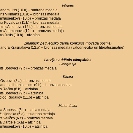
Vēsture
andrs Liss (10.a) – sudraba medaļa
rts Vikmans (10.a) – bronzas medaļa
Lentjušenkovs (10.b) – bronzas medaļa
ja Kovaļova (11.b) – bronzas medaļa
mirs Antonovs (12.b) – bronzas medaļa
oms Artamonovs (12.b) – bronzas medaļa
ms Justs (10.b) – atzinība
Zinātniski pētniecisko darbu konkurss (novada posms)
andra Krasņakova (12.a) – bronzas medaļa (valodniecība un literatūrzinātne)
Latvijas atklātās olimpiādes
Ģeogrāfija
ts Boroviks (9.b) – bronzas medaļa
Ķīmija
Osipovs (8.a) – bronzas medaļa
andrs Librants-Lacis (9.b) – bronzas medaļa
s Račko (8.b) – atzinība
ts Boroviks (9.b) – atzinība
lod Rudakov (11.b) – atzinība
Matemātika
a Sobeska (5.b) – zelta medaļa
asiļonoka (6.a) – sudraba medaļa
s Veļičko (6.c) – bronzas medaļa
a Dargele (6.a) – atzinība
Lentjušenkovs (10.b) – atzinība