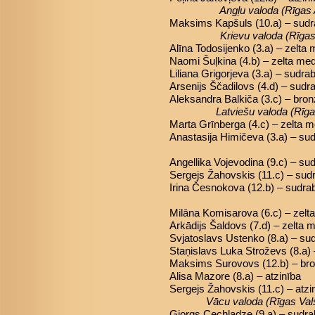
Angļu valoda
(Rīgas
Maksims Kapšuls (10.a) – sud
Krievu valoda (Rīgas
Alīna Todosijenko (3.a) – zelta
Naomi Šuļkina (4.b) – zelta me
Liliana Grigorjeva (3.a) – sudr
Arsenijs Ščadilovs (4.d) – sud
Aleksandra Balkiča (3.c) – bro
Latviešu valoda (Rīga
Marta Grīnberga (4.c) – zelta 
Anastasija Himičeva (3.a) – su
Angellika Vojevodina (9.c) – s
Sergejs Žahovskis (11.c) – su
Irina Česnokova (12.b) – sudr
Milāna Komisarova (6.c) – zelt
Arkādijs Šaldovs (7.d) – zelta 
Svjatoslavs Ustenko (8.a) – s
Staņislavs Luka Stroževs (8.a)
Maksims Surovovs (12.b) – br
Alisa Mazore (8.a) – atzinība
Sergejs Žahovskis (11.c) – atzi
Vācu valoda
(Rīgas Val
Giorgs Cechladze (9.a) – sudr