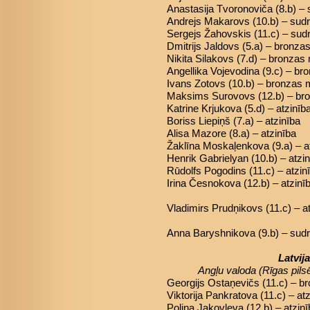
Anastasija Tvoronoviča (8.b) –
Andrejs Makarovs (10.b) – sud
Sergejs Žahovskis (11.c) – su
Dmitrijs Jaldovs (5.a) – bronza
Nikita Silakovs (7.d) – bronzas
Angellika Vojevodina (9.c) – b
Ivans Zotovs (10.b) – bronzas 
Maksims Surovovs (12.b) – br
Katrine Krjukova (5.d) – atzinīb
Boriss Liepiņš (7.a) – atzinība
Alisa Mazore (8.a) – atzinība
Žaklīna Moskaļenkova (9.a) – a
Henrik Gabrielyan (10.b) – atzi
Rūdolfs Pogodins (11.c) – atzin
Irina Česnokova (12.b) – atzinī
Vladimirs Prudņikovs (11.c) – a
Anna Baryshnikova (9.b) – sud
Latvij
Angļu valoda
(Rīgas pils
Georgijs Ostaņevičs (11.c) – b
Viktorija Pankratova (11.c) – at
Poļina Jakovļeva (12.b) – atzin