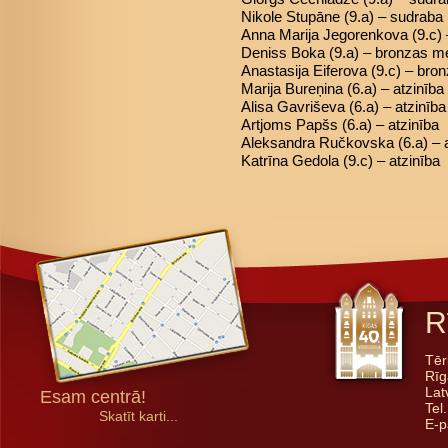
Nikole Stupāne (9.a) – sudraba
Anna Marija Jegorenkova (9.c)
Deniss Boka (9.a) – bronzas m
Anastasija Eiferova (9.c) – br
Marija Bureņina (6.a) – atzinība
Alisa Gavriševa (6.a) – atzinība
Artjoms Papšs (6.a) – atzinība
Aleksandra Ručkovska (6.a) – a
Katrīna Gedola (9.c) – atzinība
R
Tēr
Rīg
Lat
Esam centrā!
Tel
Skatīt karti...
E-p