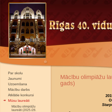
Par skolu
Mācību olimpiāžu la
Jaunumi
gads)
Uzņemšana
Mācību darbs
Atklātie konkursi
201
O
Mūsu laureāti
Starp
Mācību olimpiāžu
laureāti (2025./26.