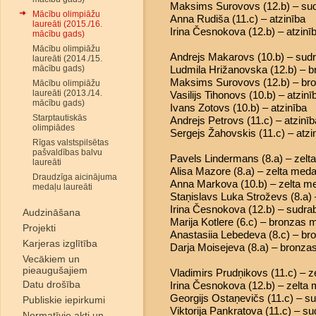
Maksims Surovovs (12.b) – su
Mācību olimpiāžu
Anna Rudiša (11.c) – atzinība
laureāti (2015./16.
Irina Česnokova (12.b) – atzinī
mācību gads)
Mācību olimpiāžu
Andrejs Makarovs (10.b) – sud
laureāti (2014./15.
mācību gads)
Ludmila Hrižanovska (12.b) – 
Maksims Surovovs (12.b) – br
Mācību olimpiāžu
laureāti (2013./14.
Vasilijs Tihonovs (10.b) – atzinī
mācību gads)
Ivans Zotovs (10.b) – atzinība
Starptautiskās
Andrejs Petrovs (11.c) – atzinīb
olimpiādes
Sergejs Žahovskis (11.c) – atzi
Rīgas valstspilsētas
pašvaldības balvu
Pavels Lindermans (8.a) – zelt
laureāti
Alisa Mazore (8.a) – zelta meda
Draudzīga aicinājuma
Anna Markova (10.b) – zelta m
medaļu laureāti
Staņislavs Luka Stroževs (8.a)
Irina Česnokova (12.b) – sudr
Audzināšana
Marija Kotlere (6.c) – bronzas 
Projekti
Anastasiia Lebedeva (8.c) – b
Karjeras izglītība
Darja Moisejeva (8.a) – bronza
Vecākiem un
pieaugušajiem
Vladimirs Prudņikovs (11.c) – z
Datu drošība
Irina Česnokova (12.b) – zelta
Georgijs Ostaņevičs (11.c) – s
Publiskie iepirkumi
Viktorija Pankratova (11.c) – s
Normatīvie akti un