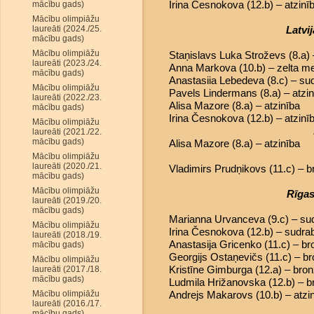
Irina Česnokova (12.b) – atzinī
mācību gads)
Mācību olimpiāžu
laureāti (2024./25.
Latvi
mācību gads)
Mācību olimpiāžu
Staņislavs Luka Stroževs (8.a) 
laureāti (2023./24.
Anna Markova (10.b) – zelta m
mācību gads)
Anastasiia Lebedeva (8.c) – s
Mācību olimpiāžu
Pavels Lindermans (8.a) – atzin
laureāti (2022./23.
Alisa Mazore (8.a) – atzinība
mācību gads)
Irina Česnokova (12.b) – atzinī
Mācību olimpiāžu
laureāti (2021./22.
mācību gads)
Alisa Mazore (8.a) – atzinība
Mācību olimpiāžu
laureāti (2020./21.
Vladimirs Prudņikovs (11.c) – 
mācību gads)
Mācību olimpiāžu
Rīgas
laureāti (2019./20.
mācību gads)
Marianna Urvanceva (9.c) – su
Mācību olimpiāžu
Irina Česnokova (12.b) – sudr
laureāti (2018./19.
Anastasija Gricenko (11.c) – b
mācību gads)
Georgijs Ostaņevičs (11.c) – b
Mācību olimpiāžu
Kristīne Gimburga (12.a) – bro
laureāti (2017./18.
mācību gads)
Ludmila Hrižanovska (12.b) – 
Mācību olimpiāžu
Andrejs Makarovs (10.b) – atzi
laureāti (2016./17.
mācību gads)