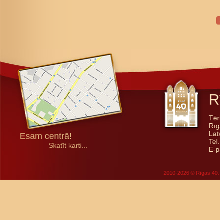
R
Tēr
Rīg
Lat
Esam centrā!
Tel
Skatīt karti...
E-p
2010-2026 © Rīgas 40. 