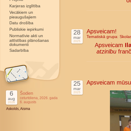
o
Karjeras izglītība
Vecākiem un
pieaugušajiem
Datu drošība
Publiskie iepirkumi
Apsveicam!
28
Normatīvie akti un
Tematiskā grupa:
Skola
mar
attīstības plānošanas
2025
Apsveicam
Il
dokumenti
Sadarbība
atzinību
franč
Apsveicam mūsu 
25
mar
6
Šodien
2025
ceturtdiena, 2026. gada
aug
6. augusts
2026
Askolds, Aisma