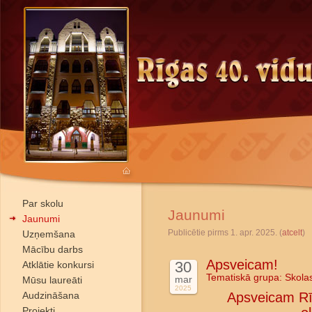
Par skolu
Jaunumi
Jaunumi
Publicētie pirms 1. apr. 2025. (
atcelt
)
Uzņemšana
Mācību darbs
Apsveicam!
30
Atklātie konkursi
Tematiskā grupa:
Skola
mar
Mūsu laureāti
2025
Audzināšana
Apsveicam Rī
Projekti