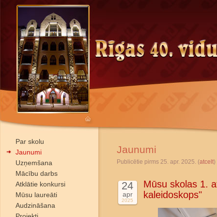
Par skolu
Jaunumi
Jaunumi
Publicētie pirms 25. apr. 2025. (
atcelt
)
Uzņemšana
Mācību darbs
Mūsu skolas 1. at
24
Atklātie konkursi
kaleidoskops"
apr
Mūsu laureāti
2025
Audzināšana
Projekti