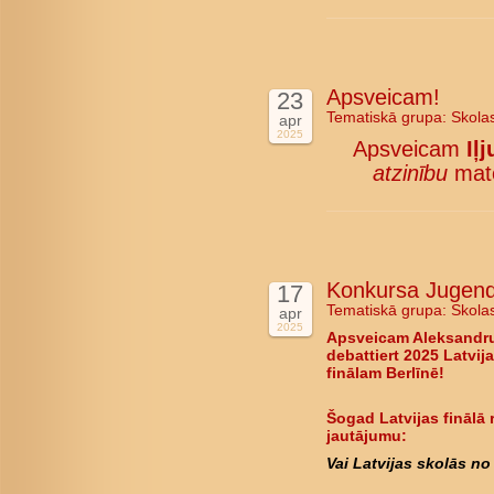
Apsveicam!
23
Tematiskā grupa:
Skola
apr
2025
Apsveicam
Iļ
atzinību
mate
Konkursa Jugend d
17
Tematiskā grupa:
Skola
apr
2025
Apsveicam Aleksandru
debattiert 2025 Latvija
finālam Berlīnē!
Šogad Latvijas finālā 
jautājumu:
Vai Latvijas skolās no 