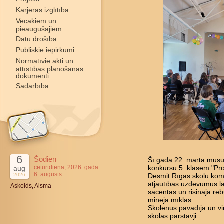
Karjeras izglītība
Vecākiem un
pieaugušajiem
Datu drošība
Publiskie iepirkumi
Normatīvie akti un
attīstības plānošanas
dokumenti
Sadarbība
6
Šodien
Šī gada 22. martā mūsu 
ceturtdiena, 2026. gada
aug
konkursu 5. klasēm "Pro
6. augusts
2026
Desmit Rīgas skolu kom
atjautības uzdevumus l
Askolds, Aisma
sacentās un risināja rē
minēja mīklas.
Skolēnus pavadīja un vi
skolas pārstāvji.