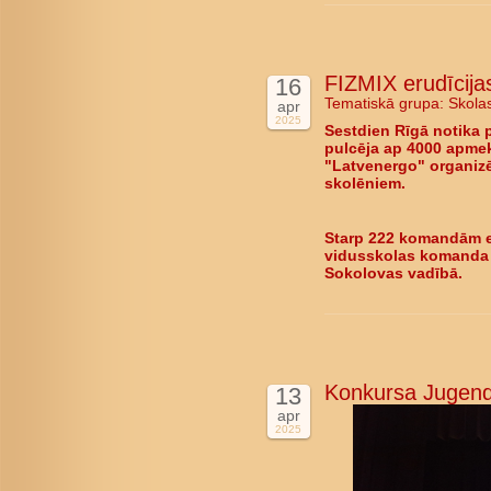
FIZMIX erudīcijas
16
Tematiskā grupa:
Skola
apr
2025
Sestdien Rīgā notika 
pulcēja ap 4000 apmekl
"Latvenergo" organizē
skolēniem.
Starp 222 komandām er
vidusskolas komanda "
Sokolovas vadībā.
Konkursa Jugend d
13
apr
2025