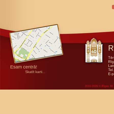
R
Tēr
Rīg
Lat
Esam centrā!
Tel
Skatīt karti...
E-p
2010-2026 © Rīgas 40. 