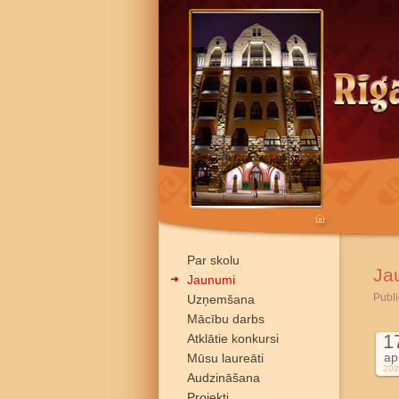
Par skolu
Ja
Jaunumi
Publi
Uzņemšana
Mācību darbs
1
Atklātie konkursi
ap
Mūsu laureāti
202
Audzināšana
Projekti