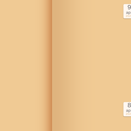
9
ap
202
8
ap
202