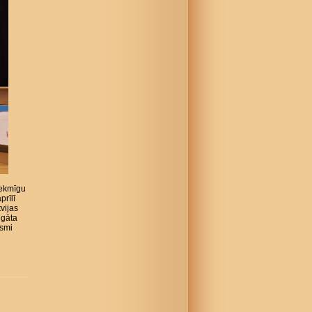
sekmīgu
prīlī
vijas
igāta
ksmi