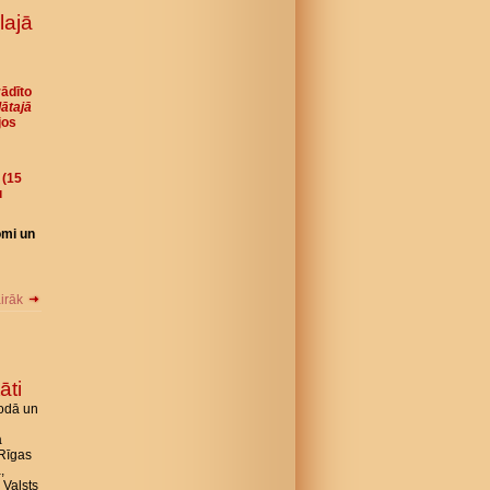
lajā
rādīto
lātajā
jos
 (15
u
omi un
airāk
āti
lodā un
ā
 Rīgas
,
 Valsts