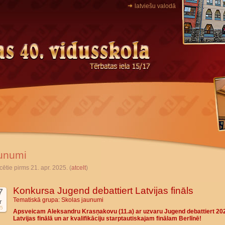
latviešu valodā
unumi
cētie pirms 21. apr. 2025. (
atcelt
)
Konkursa Jugend debattiert Latvijas fināls
7
Tematiskā grupa:
Skolas jaunumi
r
5
Apsveicam Aleksandru Krasņakovu (11.a) ar uzvaru Jugend debattiert 20
Latvijas finālā un ar kvalifikāciju starptautiskajam finālam Berlīnē!