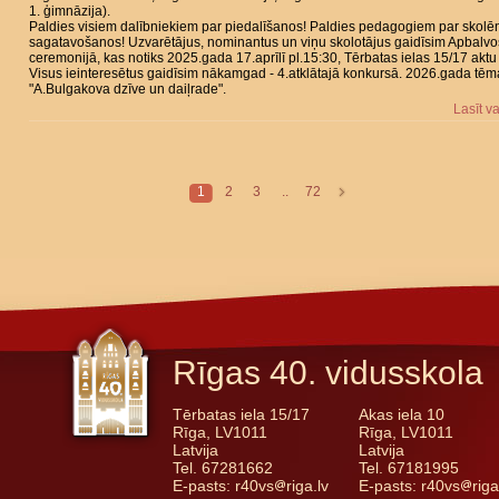
1. ģimnāzija).
Paldies visiem dalībniekiem par piedalīšanos! Paldies pedagogiem par skolē
sagatavošanos! Uzvarētājus, nominantus un viņu skolotājus gaidīsim Apbalv
ceremonijā, kas notiks 2025.gada 17.aprīlī pl.15:30, Tērbatas ielas 15/17 aktu
Visus ieinteresētus gaidīsim nākamgad - 4.atklātajā konkursā. 2026.gada tēm
"A.Bulgakova dzīve un daiļrade".
Lasīt v
1
2
3
..
72
Rīgas 40. vidusskola
Tērbatas iela 15/17
Akas iela 10
Rīga, LV1011
Rīga, LV1011
Latvija
Latvija
Tel. 67281662
Tel. 67181995
E-pasts: r40vs
riga.lv
E-pasts: r40vs
riga