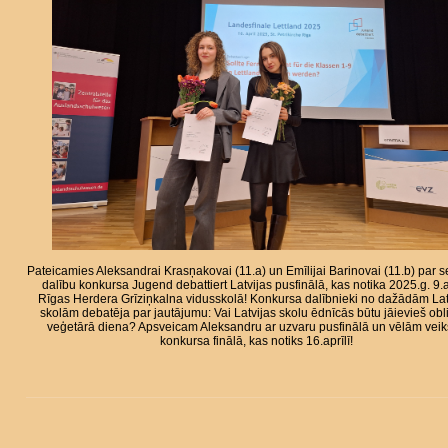
Pateicamies Aleksandrai Krasņakovai (11.a) un Emīlijai Barinovai (11.b) par 
dalību konkursa Jugend debattiert Latvijas pusfinālā, kas notika 2025.g. 9.a
Rīgas Herdera Grīziņkalna vidusskolā! Konkursa dalībnieki no dažādām Lat
skolām debatēja par jautājumu: Vai Latvijas skolu ēdnīcās būtu jāievieš obl
veģetārā diena? Apsveicam Aleksandru ar uzvaru pusfinālā un vēlām vei
konkursa finālā, kas notiks 16.aprīlī!