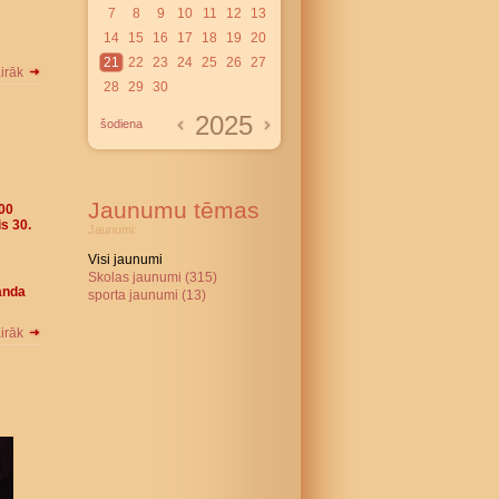
7
8
9
10
11
12
13
14
15
16
17
18
19
20
21
22
23
24
25
26
27
airāk
28
29
30
2025
šodiena
Jaunumu tēmas
000
s 30.
Jaunumi:
Visi jaunumi
Skolas jaunumi (315)
anda
sporta jaunumi (13)
airāk