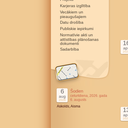
Karjeras izglītība
Vecākiem un
pieaugušajiem
Datu drošība
Publiskie iepirkumi
Normatīvie akti un
attīstības plānošanas
1
dokumenti
ap
Sadarbība
202
6
Šodien
ceturtdiena, 2026. gada
aug
6. augusts
2026
Askolds, Aisma
1
ap
202