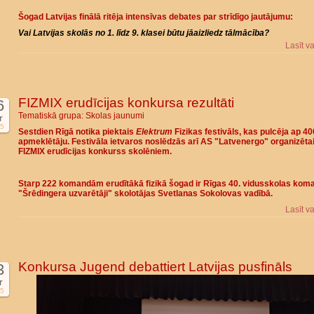
Šogad Latvijas finālā ritēja intensīvas debates par strīdīgo jautājumu:
Vai Latvijas skolās no 1. līdz 9. klasei būtu jāaizliedz tālmācība?
Lasīt v
FIZMIX erudīcijas konkursa rezultāti
6
Tematiskā grupa:
Skolas jaunumi
r
5
Sestdien Rīgā notika piektais
Elektrum
Fizikas festivāls, kas pulcēja ap 4
apmeklētāju. Festivāla ietvaros noslēdzās arī AS "Latvenergo" organizētai
FIZMIX erudīcijas konkurss skolēniem.
Starp 222 komandām erudītākā fizikā šogad ir Rīgas 40. vidusskolas kom
"Šrēdingera uzvarētāji" skolotājas Svetlanas Sokolovas vadībā.
Lasīt v
Konkursa Jugend debattiert Latvijas pusfināls
3
r
5