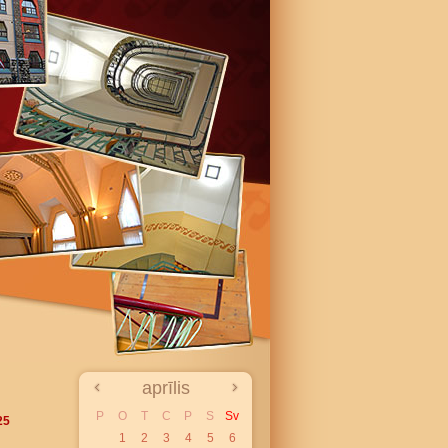
aprīlis
P
O
T
C
P
S
Sv
25
1
2
3
4
5
6