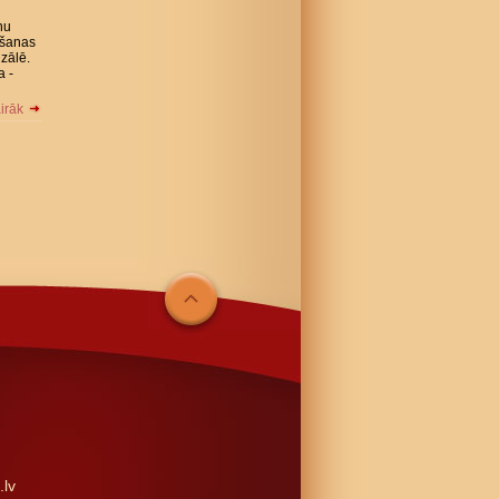
nu
ošanas
 zālē.
a -
airāk
.lv