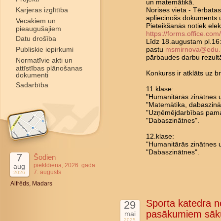
un matemātikā.
Karjeras izglītība
Norises vieta - Tērbatas
apliecinošs dokuments u
Vecākiem un
Pieteikšanās notiek elek
pieaugušajiem
https://forms.office.co
Datu drošība
Līdz 18.augustam pl.16:
Publiskie iepirkumi
pastu
msmirnova@edu.r
pārbaudes darbu rezultāt
Normatīvie akti un
attīstības plānošanas
Konkurss ir atklāts uz
dokumenti
Sadarbība
11.klase:
"Humanitārās zinātnes u
"Matemātika, dabaszināt
"Uzņēmējdarbības pama
"Dabaszinātnes".
12.klase:
"Humanitārās zinātnes u
"Dabaszinātnes".
7
Šodien
piektdiena, 2026. gada
aug
7. augusts
2026
Alfrēds, Madars
Sporta katedra n
29
pasākumiem sāk
mai
2025