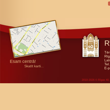
R
Tēr
Rīg
Lat
Esam centrā!
Tel
Skatīt karti...
E-p
2010-2026 © Rīgas 40. 