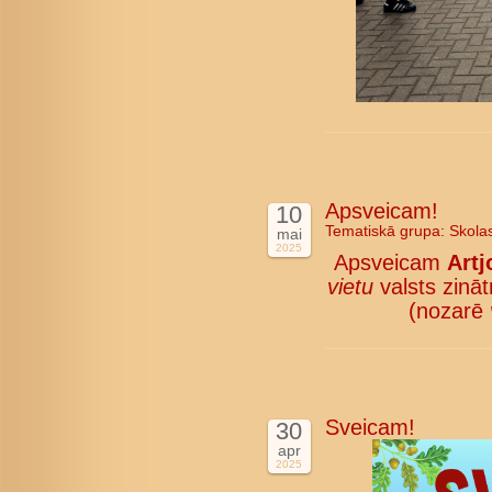
Apsveicam!
10
Tematiskā grupa:
Skola
mai
2025
Apsveicam
Artj
vietu
valsts zinā
(nozarē
Sveicam!
30
apr
2025