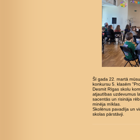
Šī gada 22. martā mūsu 
konkursu 5. klasēm "Pro
Desmit Rīgas skolu kom
atjautības uzdevumus l
sacentās un risināja rē
minēja mīklas.
Skolēnus pavadīja un vi
skolas pārstāvji.