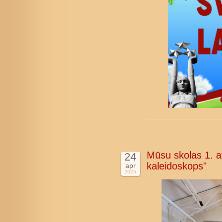
Mūsu skolas 1. at
24
kaleidoskops"
apr
2025