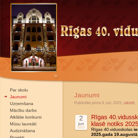
Par skolu
Jaunumi
Jaunumi
Publicētie pirms 9. jun. 2025. (
atcelt
)
Uzņemšana
Mācību darbs
Rīgas 40.vidussk
2
Atklātie konkursi
klasē notiks 202
jun
Mūsu laureāti
2025
Rīgas 40.vidusskolas
ie
Audzināšana
2025.gada 19.augustā,
Projekti