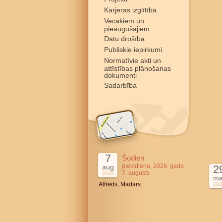
Karjeras izglītība
Vecākiem un
pieaugušajiem
Datu drošība
Publiskie iepirkumi
Normatīvie akti un
attīstības plānošanas
dokumenti
Sadarbība
7
Šodien
piektdiena, 2026. gada
aug
2
7. augusts
2026
ma
Alfrēds, Madars
202