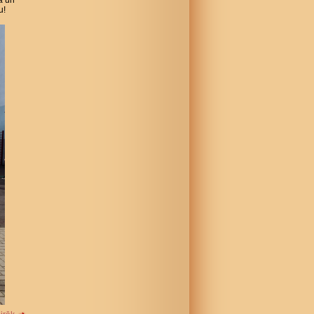
ā un
u!