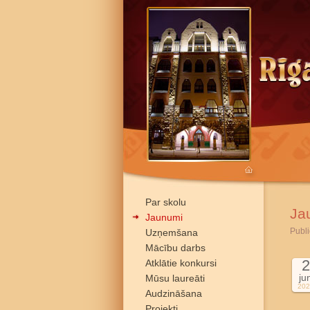
Par skolu
Ja
Jaunumi
Publi
Uzņemšana
Mācību darbs
2
Atklātie konkursi
ju
Mūsu laureāti
202
Audzināšana
Projekti