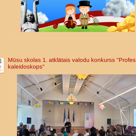
Mūsu skolas 1. atklātais valodu konkurss "Profes
4
kaleidoskops"
r
5