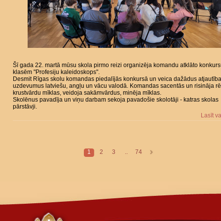
Šī gada 22. martā mūsu skola pirmo reizi organizēja komandu atklāto konkurs
klasēm "Profesiju kaleidoskops".
Desmit Rīgas skolu komandas piedalījās konkursā un veica dažādus atjautīb
uzdevumus latviešu, angļu un vācu valodā. Komandas sacentās un risināja r
krustvārdu mīklas, veidoja sakāmvārdus, minēja mīklas.
Skolēnus pavadīja un viņu darbam sekoja pavadošie skolotāji - katras skolas
pārstāvji.
Lasīt v
1
2
3
..
74