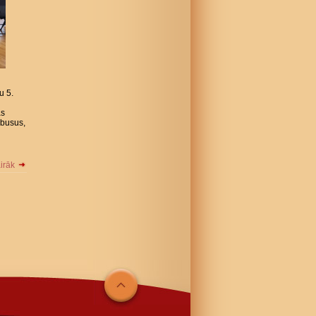
u 5.
as
ēbusus,
airāk