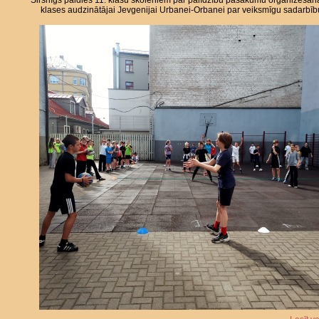
Sirsnīgs paldies 11. klašu skolēniem par palīdzību pasākumu organizēšan
klases audzinātājai Jevgenijai Urbanei-Orbanei par veiksmīgu sadarbīb