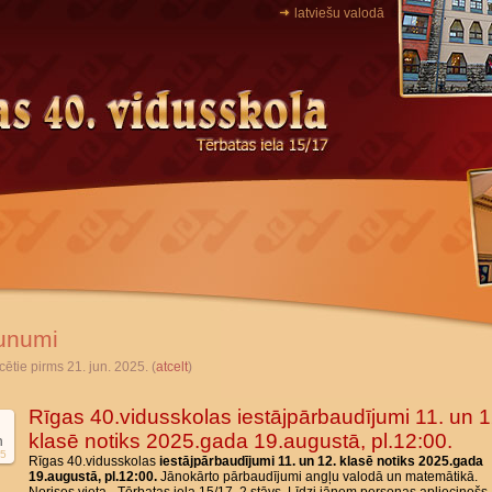
latviešu valodā
unumi
cētie pirms 21. jun. 2025. (
atcelt
)
Rīgas 40.vidusskolas iestājpārbaudījumi 11. un 1
klasē notiks 2025.gada 19.augustā, pl.12:00.
n
5
Rīgas 40.vidusskolas
iestājpārbaudījumi 11. un 12. klasē notiks 2025.gada
19.augustā, pl.12:00.
Jānokārto pārbaudījumi angļu valodā un matemātikā.