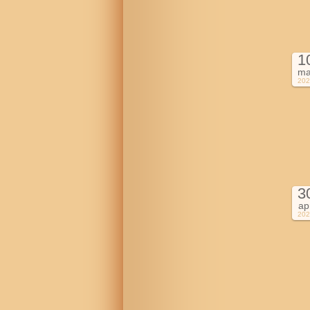
1
ma
202
3
ap
202