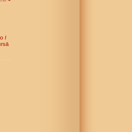
airāk
to
I
ursā