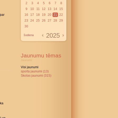
2
3
4
5
6
7
8
9
10
11
12
13
14
15
 par
16
17
18
19
20
21
22
23
24
25
26
27
28
29
30
2025
šodiena
Jaunumu tēmas
Jaunumi:
Visi jaunumi
sporta jaunumi (13)
Skolas jaunumi (315)
ika