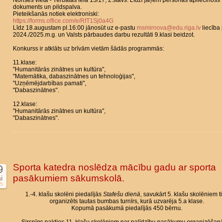
Norises vieta - Tērbatas iela 15/17, 2.stāvs. Līdzi jāņem personas apliecinošs
dokuments un pildspalva.
Pieteikšanās notiek elektroniski:
https://forms.office.com/e/RfT1Sj0a4G
Līdz 18.augustam pl.16:00 jānosūt uz e-pastu
msmirnova@edu.riga.lv
liecība
2024./2025.m.g. un Valsts pārbaudes darbu rezultāti 9.klasi beidzot.
Konkurss ir atklāts uz brīvām vietām šādās programmās:
11.klase:
"Humanitārās zinātnes un kultūra",
"Matemātika, dabaszinātnes un tehnoloģijas",
"Uzņēmējdarbības pamati",
"Dabaszinātnes".
12.klase:
"Humanitārās zinātnes un kultūra",
"Dabaszinātnes".
Sporta katedra noslēdza mācību gadu ar sporta
9
pasākumiem sākumskolā.
i
5
1.-4. klašu skolēni piedalījās
Stafešu dienā
, savukārt 5. klašu skolēniem t
organizēts tautas bumbas turnīrs, kurā uzvarēja 5.a klase.
Kopumā pasākumā piedalījās 450 bērnu.