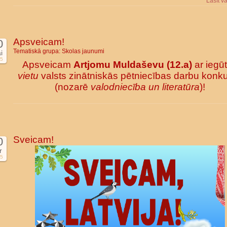
Lasīt v
Apsveicam!
0
Tematiskā grupa:
Skolas jaunumi
i
5
Apsveicam
Artjomu Muldaševu (12.a)
ar iegū
vietu
valsts zinātniskās pētniecības darbu konk
(nozarē
valodniecība un literatūra
)!
Sveicam!
0
r
5