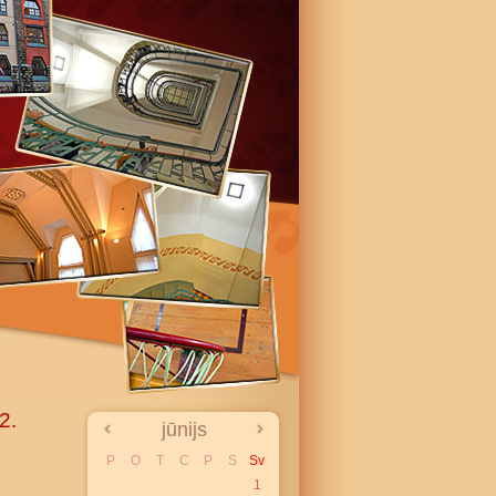
2.
jūnijs
P
O
T
C
P
S
Sv
1