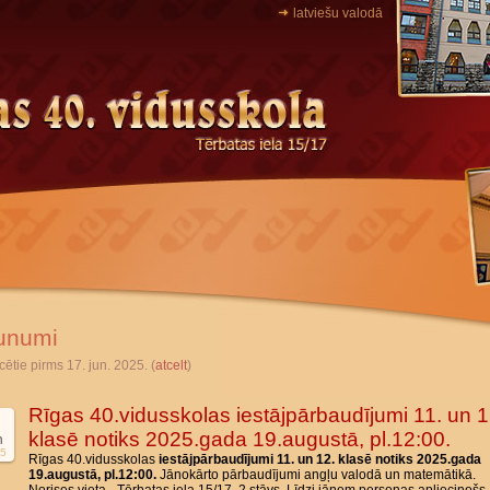
latviešu valodā
unumi
cētie pirms 17. jun. 2025. (
atcelt
)
Rīgas 40.vidusskolas iestājpārbaudījumi 11. un 1
klasē notiks 2025.gada 19.augustā, pl.12:00.
n
5
Rīgas 40.vidusskolas
iestājpārbaudījumi 11. un 12. klasē notiks 2025.gada
19.augustā, pl.12:00.
Jānokārto pārbaudījumi angļu valodā un matemātikā.