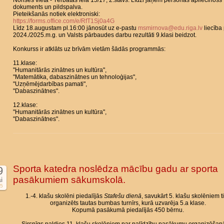
Norises vieta - Tērbatas iela 15/17, 2.stāvs. Līdzi jāņem personas apliecinošs
dokuments un pildspalva.
Pieteikšanās notiek elektroniski:
https://forms.office.com/e/RfT1Sj0a4G
Līdz 18.augustam pl.16:00 jānosūt uz e-pastu
msmirnova@edu.riga.lv
liecība
2024./2025.m.g. un Valsts pārbaudes darbu rezultāti 9.klasi beidzot.
Konkurss ir atklāts uz brīvām vietām šādās programmās:
11.klase:
"Humanitārās zinātnes un kultūra",
"Matemātika, dabaszinātnes un tehnoloģijas",
"Uzņēmējdarbības pamati",
"Dabaszinātnes".
12.klase:
"Humanitārās zinātnes un kultūra",
"Dabaszinātnes".
Sporta katedra noslēdza mācību gadu ar sporta
9
pasākumiem sākumskolā.
i
5
1.-4. klašu skolēni piedalījās
Stafešu dienā
, savukārt 5. klašu skolēniem t
organizēts tautas bumbas turnīrs, kurā uzvarēja 5.a klase.
Kopumā pasākumā piedalījās 450 bērnu.