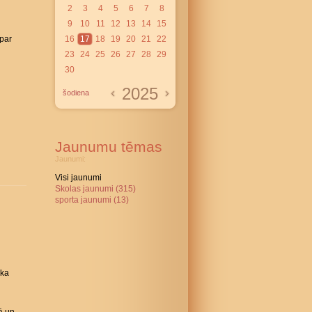
2
3
4
5
6
7
8
9
10
11
12
13
14
15
 par
16
17
18
19
20
21
22
23
24
25
26
27
28
29
30
2025
šodiena
Jaunumu tēmas
Jaunumi:
Visi jaunumi
Skolas jaunumi (315)
sporta jaunumi (13)
ika