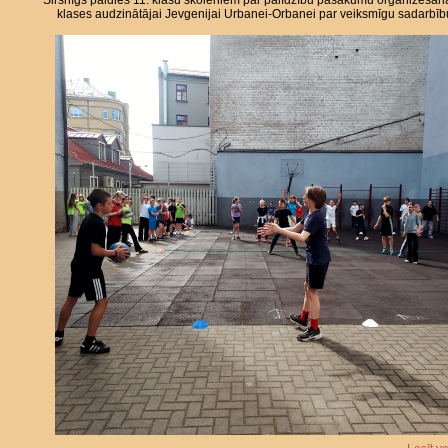
Sirsnīgs paldies 11. klašu skolēniem par palīdzību pasākumu organizēšan
klases audzinātājai Jevgenijai Urbanei-Orbanei par veiksmīgu sadarbīb