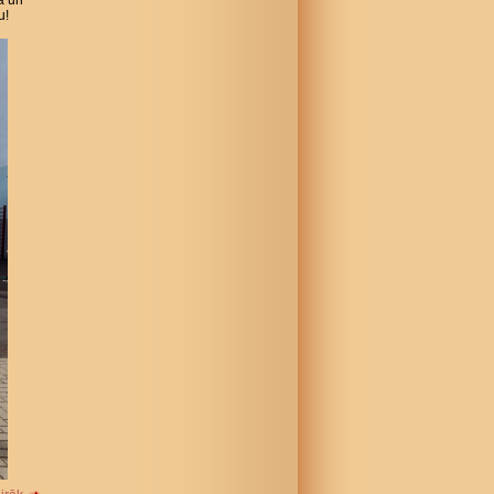
ā un
u!