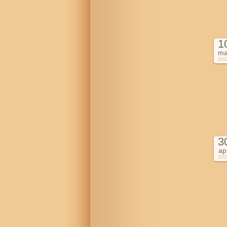
1
ma
202
3
ap
202