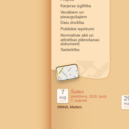
Karjeras izglītība
Vecākiem un
pieaugušajiem
Datu drošība
Publiskie iepirkumi
Normatīvie akti un
attīstības plānošanas
dokumenti
Sadarbība
7
Šodien
piektdiena, 2026. gada
aug
2
7. augusts
2026
ma
Alfrēds, Madars
202