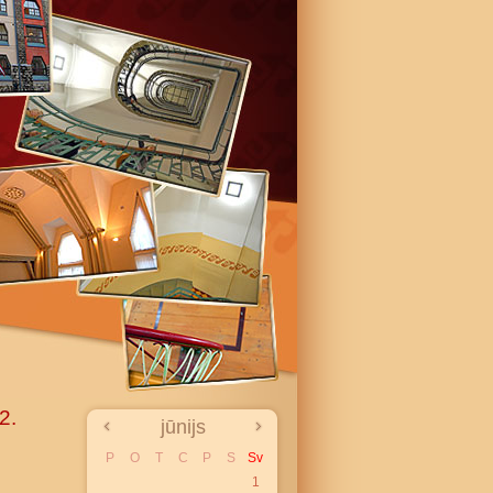
2.
jūnijs
P
O
T
C
P
S
Sv
1