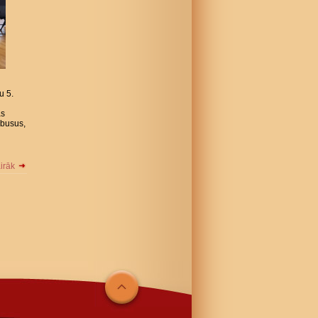
u 5.
as
ēbusus,
airāk