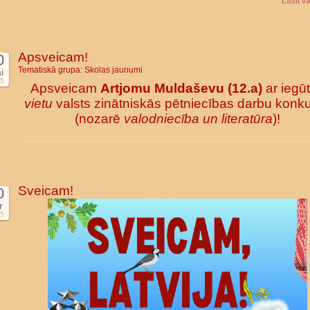
Lasīt v
Apsveicam!
0
Tematiskā grupa:
Skolas jaunumi
i
5
Apsveicam
Artjomu Muldaševu (12.a)
ar iegū
vietu
valsts zinātniskās pētniecības darbu konk
(nozarē
valodniecība un literatūra
)!
Sveicam!
0
r
5