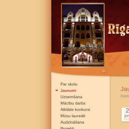
Par skolu
Ja
Jaunumi
Publi
Uzņemšana
Mācību darbs
2
Atklātie konkursi
ju
Mūsu laureāti
202
Audzināšana
Projekti