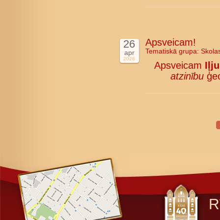
Apsveicam!
26
Tematiskā grupa:
Skola
apr
2026
Apsveicam
Iļj
atzinību
ģeo
R