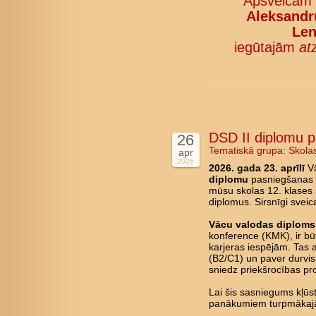
Apsveicam
Aleksandru
Len
iegūtajām
at
DSD II diplomu 
26
Tematiskā grupa:
Skola
apr
2026
2026. gada 23. aprīlī
Vā
diplomu
pasniegšanas c
mūsu skolas 12. klases 
diplomus. Sirsnīgi svei
Vācu valodas diploms 
konference (KMK), ir būt
karjeras iespējām. Tas 
(B2/C1) un paver durvis 
sniedz priekšrocības pro
Lai šis sasniegums kļū
panākumiem turpmākajā