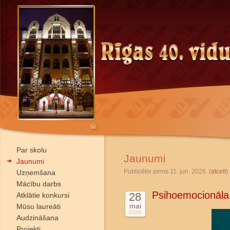
Par skolu
Jaunumi
Jaunumi
Publicētie pirms 11. jun. 2026. (
atcelt
)
Uzņemšana
Mācību darbs
Psihoemocionāla
28
Atklātie konkursi
mai
Mūsu laureāti
2026
Audzināšana
Projekti