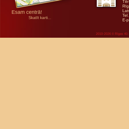
Tēr
Rīg
Lat
Esam centrā!
Tel
Skatīt karti...
E-p
2010-2026 © Rīgas 40. 