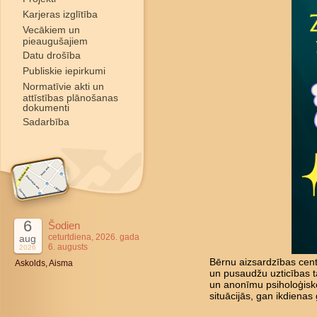
Karjeras izglītība
Vecākiem un
pieaugušajiem
Datu drošība
Publiskie iepirkumi
Normatīvie akti un
attīstības plānošanas
dokumenti
Sadarbība
6
Šodien
ceturtdiena, 2026. gada
aug
6. augusts
2026
Bērnu aizsardzības cent
Askolds, Aisma
un pusaudžu uzticības tā
un anonīmu psiholoģisk
situācijās, gan ikdienas 