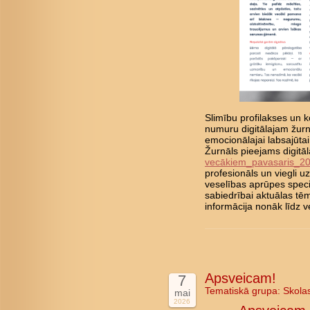
Slimību profilakses un ko
numuru digitālajam žurn
emocionālajai labsajūta
Žurnāls pieejams digitā
vecākiem_pavasaris_2
profesionāls un viegli 
veselības aprūpes speci
sabiedrībai aktuālas tē
informācija nonāk līd
Apsveicam!
7
Tematiskā grupa:
Skola
mai
2026