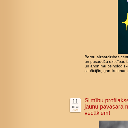
Bērnu aizsardzības cent
un pusaudžu uzticības tā
un anonīmu psiholoģisk
situācijās, gan ikdienas 
Slimību profilakse
11
jaunu pavasara n
mai
2026
vecākiem!