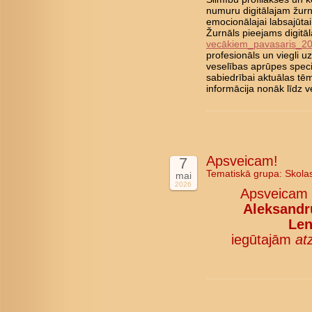
numuru digitālajam žurn
emocionālajai labsajūta
Žurnāls pieejams digitā
vecākiem_pavasaris_2
profesionāls un viegli 
veselības aprūpes speci
sabiedrībai aktuālas tē
informācija nonāk līd
Apsveicam!
7
Tematiskā grupa:
Skola
mai
2026
Apsveicam
Aleksandru
Len
iegūtajām
at