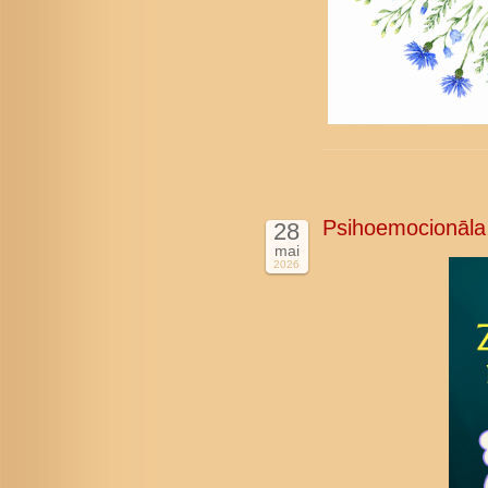
Psihoemocionāla
28
mai
2026