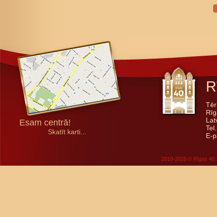
R
Tēr
Rīg
Lat
Esam centrā!
Tel
Skatīt karti...
E-p
2010-2026 © Rīgas 40. 