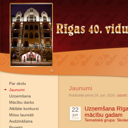
Par skolu
Jaunumi
Jaunumi
Publicētie pirms 26. jun. 2026. (
atcelt
)
Uzņemšana
Mācību darbs
Uzņemšana Rīgas
22
Atklātie konkursi
mācību gadam
jun
Mūsu laureāti
2026
Tematiskā grupa:
Skola
Audzināšana
Projekti