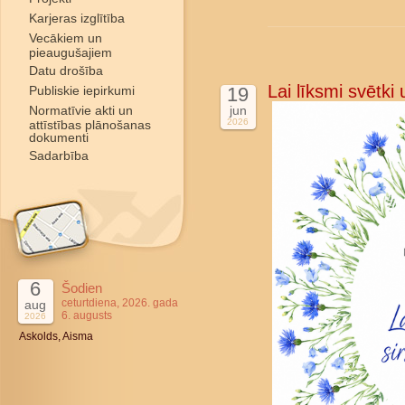
Karjeras izglītība
Vecākiem un
pieaugušajiem
Datu drošība
Lai līksmi svētki
Publiskie iepirkumi
19
Normatīvie akti un
jun
2026
attīstības plānošanas
dokumenti
Sadarbība
6
Šodien
ceturtdiena, 2026. gada
aug
6. augusts
2026
Askolds, Aisma