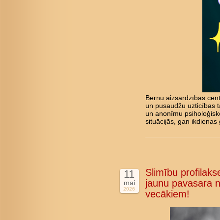
Bērnu aizsardzības cent
un pusaudžu uzticības tā
un anonīmu psiholoģisk
situācijās, gan ikdienas 
Slimību profilakse
11
jaunu pavasara n
mai
2026
vecākiem!