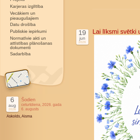
Karjeras izglītība
Vecākiem un
pieaugušajiem
Datu drošība
Lai līksmi svētki
Publiskie iepirkumi
19
Normatīvie akti un
jun
2026
attīstības plānošanas
dokumenti
Sadarbība
6
Šodien
ceturtdiena, 2026. gada
aug
6. augusts
2026
Askolds, Aisma