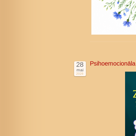
Psihoemocionāla
28
mai
2026