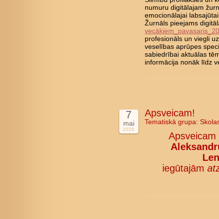
numuru digitālajam žurn
emocionālajai labsajūta
Žurnāls pieejams digitā
vecākiem_pavasaris_2
profesionāls un viegli 
veselības aprūpes speci
sabiedrībai aktuālas tē
informācija nonāk līd
Apsveicam!
7
Tematiskā grupa:
Skola
mai
2026
Apsveicam
Aleksandru
Len
iegūtajām
at