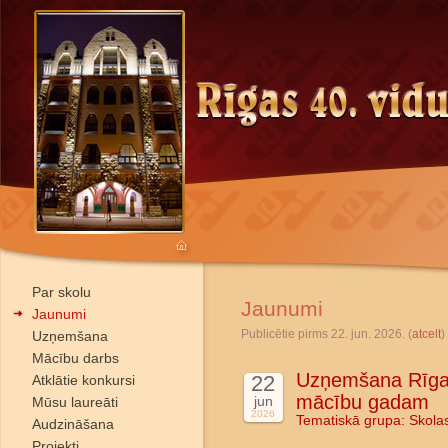
Par skolu
Jaunumi
Jaunumi
Publicētie pirms 22. jun. 2026. (
atcelt
)
Uzņemšana
Mācību darbs
Uzņemšana Rīgas
22
Atklātie konkursi
mācību gadam
jun
Mūsu laureāti
2026
Tematiskā grupa:
Skola
Audzināšana
Projekti