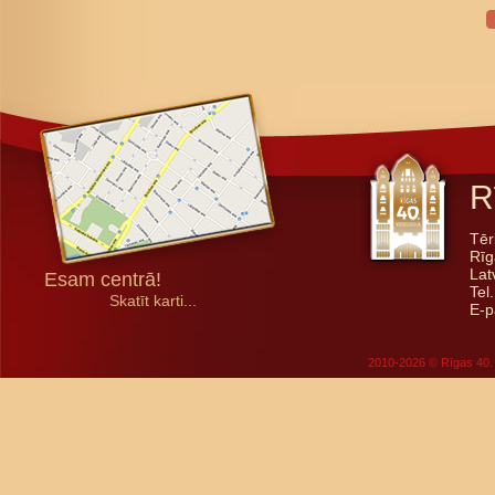
R
Tēr
Rīg
Lat
Esam centrā!
Tel
Skatīt karti...
E-p
2010-2026 © Rīgas 40. 