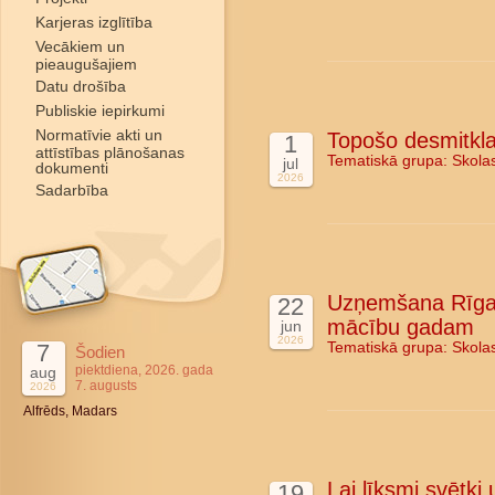
Karjeras izglītība
Vecākiem un
pieaugušajiem
Datu drošība
Publiskie iepirkumi
Normatīvie akti un
Topošo desmitkla
1
attīstības plānošanas
Tematiskā grupa:
Skola
jul
dokumenti
2026
Sadarbība
Uzņemšana Rīgas
22
mācību gadam
jun
2026
7
Tematiskā grupa:
Skola
Šodien
piektdiena, 2026. gada
aug
7. augusts
2026
Alfrēds, Madars
Lai līksmi svētki
19