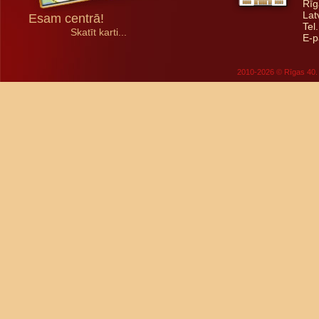
Rīg
Lat
Esam centrā!
Tel
Skatīt karti...
E-p
2010-2026 © Rīgas 40. 