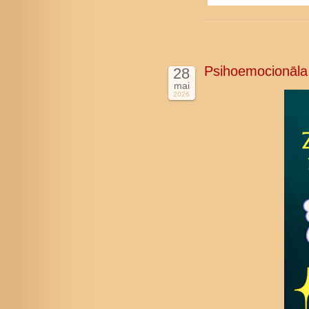
Psihoemocionāla
28
mai
2026