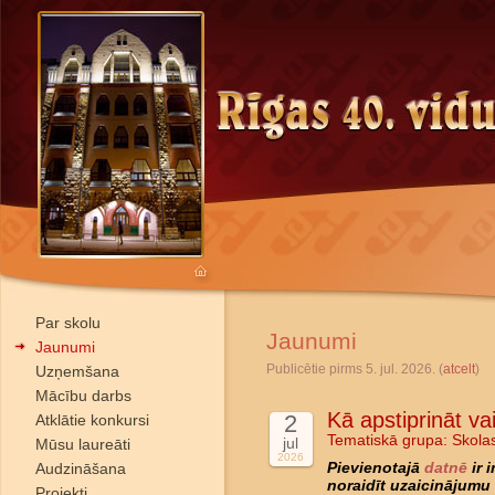
Par skolu
Jaunumi
Jaunumi
Publicētie pirms 5. jul. 2026. (
atcelt
)
Uzņemšana
Mācību darbs
Kā apstiprināt va
2
Atklātie konkursi
Tematiskā grupa:
Skola
jul
Mūsu laureāti
2026
Audzināšana
Pievienotajā
datnē
ir 
noraidīt uzaicinājumu 
Projekti