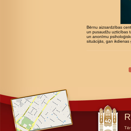
Bērnu aizsardzības cent
un pusaudžu uzticības tā
un anonīmu psiholoģisk
situācijās, gan ikdienas 
R
Tēr