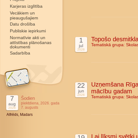
Karjeras izglītība
Vecākiem un
pieaugušajiem
Datu drošība
Publiskie iepirkumi
Normatīvie akti un
Topošo desmitkla
1
attīstības plānošanas
Tematiskā grupa:
Skola
jul
dokumenti
2026
Sadarbība
Uzņemšana Rīgas
22
mācību gadam
jun
2026
7
Tematiskā grupa:
Skola
Šodien
piektdiena, 2026. gada
aug
7. augusts
2026
Alfrēds, Madars
Lai līksmi svētki
19