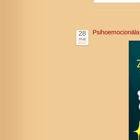
Psihoemocionāla
28
mai
2026