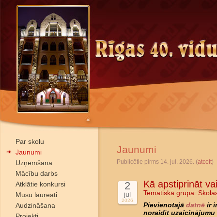
Par skolu
Jaunumi
Jaunumi
Publicētie pirms 14. jul. 2026. (
atcelt
)
Uzņemšana
Mācību darbs
Kā apstiprināt va
2
Atklātie konkursi
Tematiskā grupa:
Skola
jul
Mūsu laureāti
2026
Audzināšana
Pievienotajā
datnē
ir 
noraidīt uzaicinājumu 
Projekti