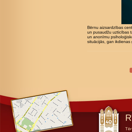
Bērnu aizsardzības cent
un pusaudžu uzticības tā
un anonīmu psiholoģisk
situācijās, gan ikdienas 
R
Tēr