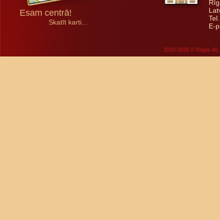
Rīg
Lat
Esam centrā!
Tel
Skatīt karti...
E-p
2010-2026 © Rīgas 40. 