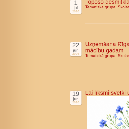
Topošo desmitkla
1
Tematiskā grupa:
Skola
jul
2026
Uzņemšana Rīgas
22
mācību gadam
jun
2026
Tematiskā grupa:
Skola
Lai līksmi svētki
19
jun
2026