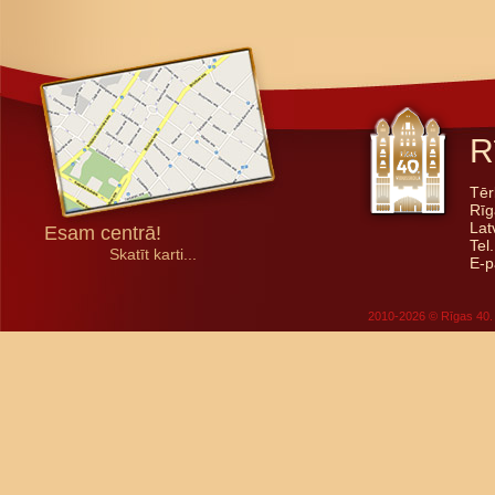
R
Tēr
Rīg
Lat
Esam centrā!
Tel
Skatīt karti...
E-p
2010-2026 © Rīgas 40. 