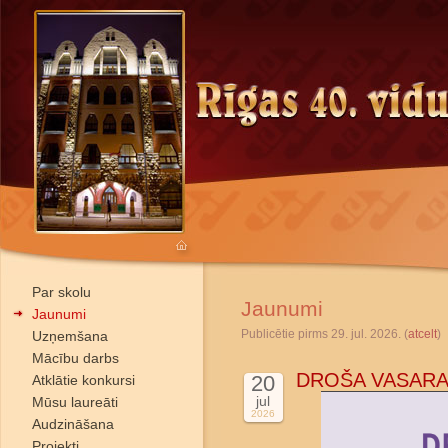
Par skolu
Jaunumi
Jaunumi
Publicētie pirms 29. jul. 2026. (
atcelt
)
Uzņemšana
Mācību darbs
DROŠA VASARA
20
Atklātie konkursi
jul
Mūsu laureāti
2026
Audzināšana
Projekti