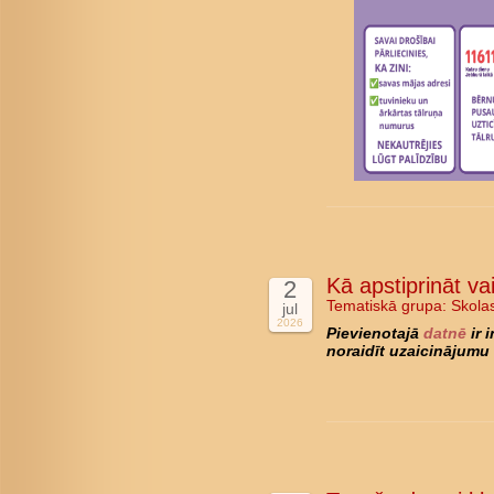
Kā apstiprināt va
2
Tematiskā grupa:
Skola
jul
2026
Pievienotajā
datnē
ir 
noraidīt uzaicinājumu 