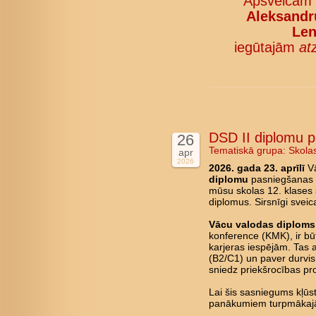
Apsveicam
Aleksandru
Len
iegūtajām
at
DSD II diplomu 
26
Tematiskā grupa:
Skola
apr
2026
2026. gada 23. aprīlī
Vā
diplomu
pasniegšanas c
mūsu skolas 12. klases 
diplomus. Sirsnīgi svei
Vācu valodas diploms 
konference (KMK), ir būt
karjeras iespējām. Tas 
(B2/C1) un paver durvis 
sniedz priekšrocības pro
Lai šis sasniegums kļū
panākumiem turpmākajā