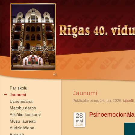
Par skolu
Jaunumi
Jaunumi
Publicētie pirms 14. jun. 2026. (
atcelt
)
Uzņemšana
Mācību darbs
Psihoemocionāla
28
Atklātie konkursi
mai
Mūsu laureāti
2026
Audzināšana
Projekti