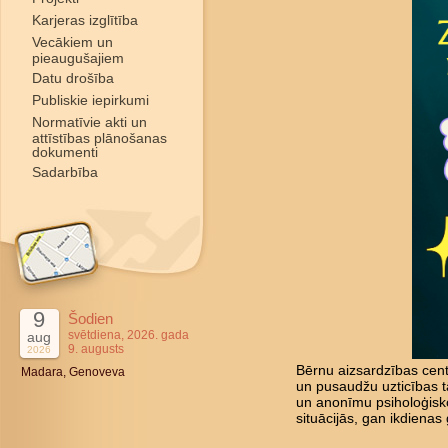
Karjeras izglītība
Vecākiem un
pieaugušajiem
Datu drošība
Publiskie iepirkumi
Normatīvie akti un
attīstības plānošanas
dokumenti
Sadarbība
9
Šodien
svētdiena, 2026. gada
aug
9. augusts
2026
Bērnu aizsardzības cent
Madara, Genoveva
un pusaudžu uzticības tā
un anonīmu psiholoģisk
situācijās, gan ikdienas 