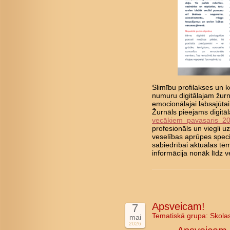
Slimību profilakses un ko
numuru digitālajam žurn
emocionālajai labsajūta
Žurnāls pieejams digitā
vecākiem_pavasaris_2
profesionāls un viegli 
veselības aprūpes speci
sabiedrībai aktuālas tē
informācija nonāk līd
Apsveicam!
7
Tematiskā grupa:
Skola
mai
2026