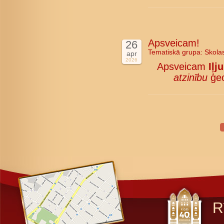
Apsveicam!
26
Tematiskā grupa:
Skola
apr
2026
Apsveicam
Iļj
atzinību
ģeo
R