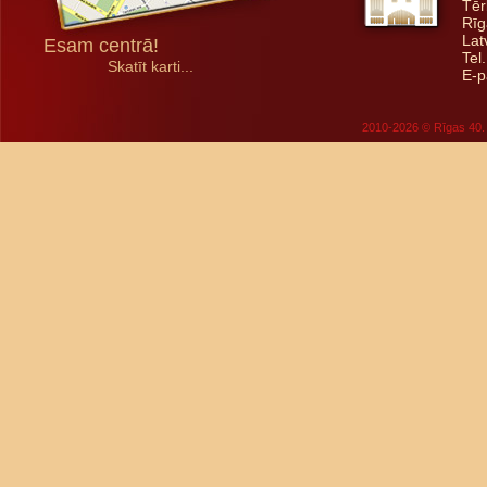
Tēr
Rīg
Lat
Esam centrā!
Tel
Skatīt karti...
E-p
2010-2026 © Rīgas 40. 