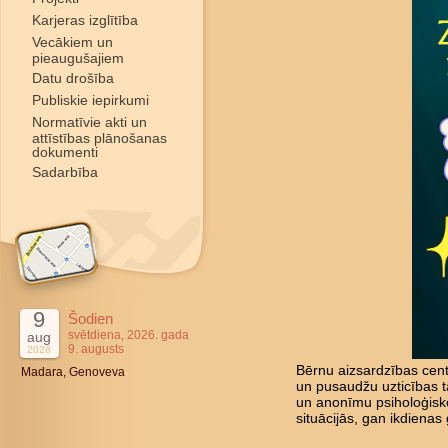
Karjeras izglītība
Vecākiem un
pieaugušajiem
Datu drošība
Publiskie iepirkumi
Normatīvie akti un
attīstības plānošanas
dokumenti
Sadarbība
9
Šodien
svētdiena, 2026. gada
aug
9. augusts
2026
Bērnu aizsardzības cent
Madara, Genoveva
un pusaudžu uzticības tā
un anonīmu psiholoģisk
situācijās, gan ikdienas 