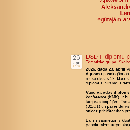
Apsveicam
Aleksandru
Len
iegūtajām
at
DSD II diplomu 
26
Tematiskā grupa:
Skola
apr
2026
2026. gada 23. aprīlī
Vā
diplomu
pasniegšanas c
mūsu skolas 12. klases 
diplomus. Sirsnīgi svei
Vācu valodas diploms 
konference (KMK), ir būt
karjeras iespējām. Tas 
(B2/C1) un paver durvis 
sniedz priekšrocības pro
Lai šis sasniegums kļū
panākumiem turpmākajā