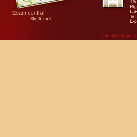
Tēr
Rīg
Lat
Esam centrā!
Tel
Skatīt karti...
E-p
2010-2026 © Rīgas 40. 