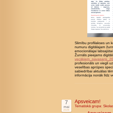
Slimību profilakses un ko
numuru digitālajam žurn
emocionālajai labsajūta
Žurnāls pieejams digitā
vecākiem_pavasaris_2
profesionāls un viegli 
veselības aprūpes speci
sabiedrībai aktuālas tē
informācija nonāk līd
Apsveicam!
7
Tematiskā grupa:
Skola
mai
2026