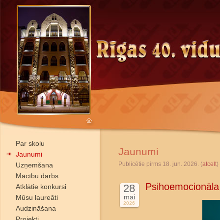
Par skolu
Jaunumi
Jaunumi
Publicētie pirms 18. jun. 2026. (
atcelt
)
Uzņemšana
Mācību darbs
Psihoemocionāla
28
Atklātie konkursi
mai
Mūsu laureāti
2026
Audzināšana
Projekti