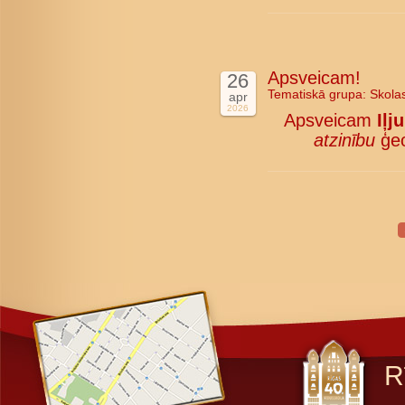
Apsveicam!
26
Tematiskā grupa:
Skola
apr
2026
Apsveicam
Iļj
atzinību
ģeo
R