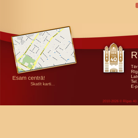
R
Tēr
Rīg
Lat
Esam centrā!
Tel
Skatīt karti...
E-p
2010-2026 © Rīgas 40. 