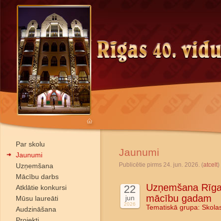
Par skolu
Jaunumi
Jaunumi
Publicētie pirms 24. jun. 2026. (
atcelt
)
Uzņemšana
Mācību darbs
Uzņemšana Rīgas
22
Atklātie konkursi
mācību gadam
jun
Mūsu laureāti
2026
Tematiskā grupa:
Skola
Audzināšana
Projekti