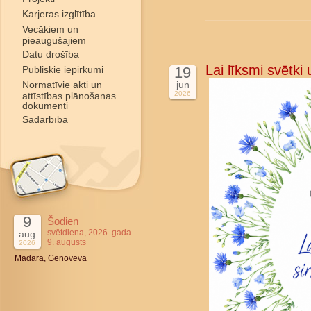
Karjeras izglītība
Vecākiem un
pieaugušajiem
Datu drošība
Lai līksmi svētki
Publiskie iepirkumi
19
Normatīvie akti un
jun
2026
attīstības plānošanas
dokumenti
Sadarbība
9
Šodien
svētdiena, 2026. gada
aug
9. augusts
2026
Madara, Genoveva