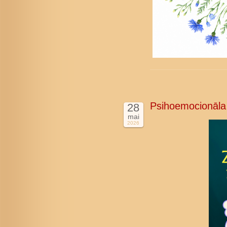
Psihoemocionāla
28
mai
2026