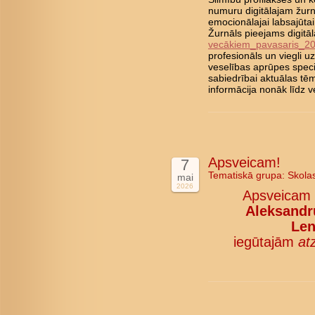
numuru digitālajam žurn
emocionālajai labsajūta
Žurnāls pieejams digitā
vecākiem_pavasaris_2
profesionāls un viegli 
veselības aprūpes speci
sabiedrībai aktuālas tē
informācija nonāk līd
Apsveicam!
7
Tematiskā grupa:
Skola
mai
2026
Apsveicam
Aleksandru
Len
iegūtajām
at