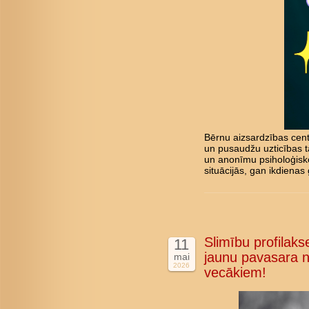
Bērnu aizsardzības cent
un pusaudžu uzticības tā
un anonīmu psiholoģisk
situācijās, gan ikdienas 
Slimību profilakse
11
jaunu pavasara n
mai
2026
vecākiem!