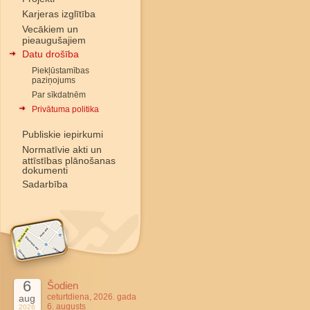
Karjeras izglītība
Vecākiem un
pieaugušajiem
Datu drošība
Piekļūstamības
paziņojums
Par sīkdatnēm
Privātuma politika
Publiskie iepirkumi
Normatīvie akti un
attīstības plānošanas
dokumenti
Sadarbība
6
Šodien
ceturtdiena, 2026. gada
aug
6. augusts
2026