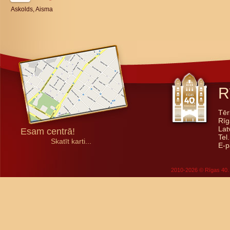
Askolds, Aisma
R
Tēr
Rīg
Lat
Esam centrā!
Tel
Skatīt karti...
E-p
2010-2026 © Rīgas 40. 