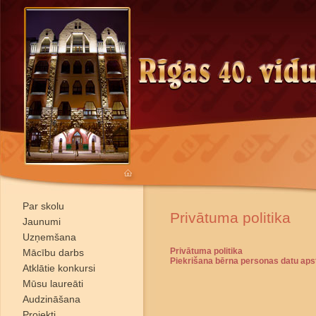
Par skolu
Privātuma politika
Jaunumi
Uzņemšana
Privātuma politika
Mācību darbs
Piekrišana bērna personas datu apst
Atklātie konkursi
Mūsu laureāti
Audzināšana
Projekti