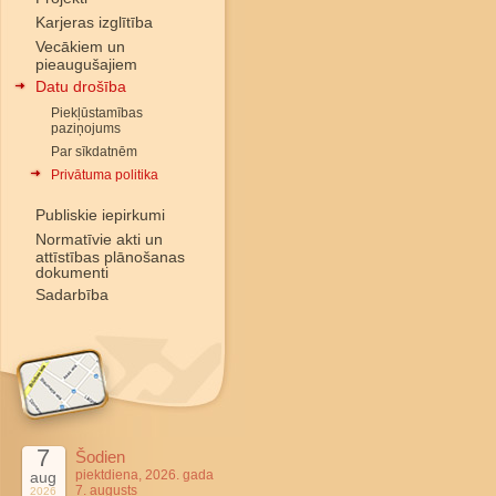
Karjeras izglītība
Vecākiem un
pieaugušajiem
Datu drošība
Piekļūstamības
paziņojums
Par sīkdatnēm
Privātuma politika
Publiskie iepirkumi
Normatīvie akti un
attīstības plānošanas
dokumenti
Sadarbība
7
Šodien
piektdiena, 2026. gada
aug
7. augusts
2026