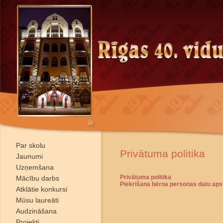
Par skolu
Privātuma politika
Jaunumi
Uzņemšana
Privātuma politika
Mācību darbs
Piekrišana bērna personas datu apst
Atklātie konkursi
Mūsu laureāti
Audzināšana
Projekti