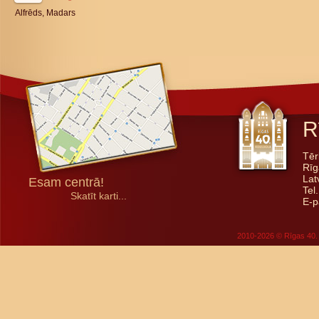
Alfrēds, Madars
R
Tēr
Rīg
Lat
Esam centrā!
Tel
Skatīt karti...
E-p
2010-2026 © Rīgas 40. 