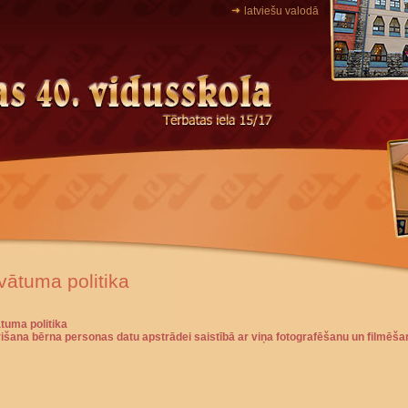
latviešu valodā
vātuma politika
tuma politika
rišana bērna personas datu apstrādei saistībā ar viņa fotografēšanu un filmēša