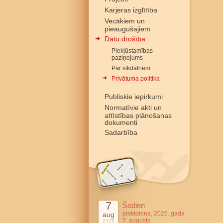
Karjeras izglītība
Vecākiem un
pieaugušajiem
Datu drošība
Piekļūstamības
paziņojums
Par sīkdatnēm
Privātuma politika
Publiskie iepirkumi
Normatīvie akti un
attīstības plānošanas
dokumenti
Sadarbība
7
Šodien
piektdiena, 2026. gada
aug
7. augusts
2026