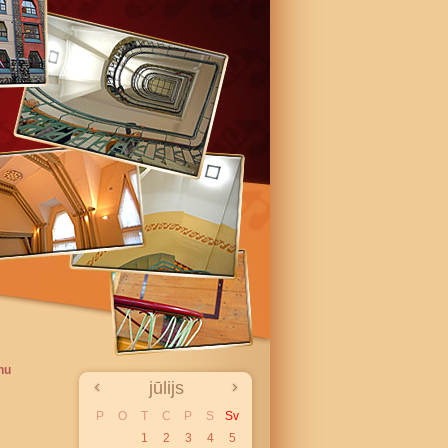
nu
jūlijs
P
O
T
C
P
S
Sv
1
2
3
4
5