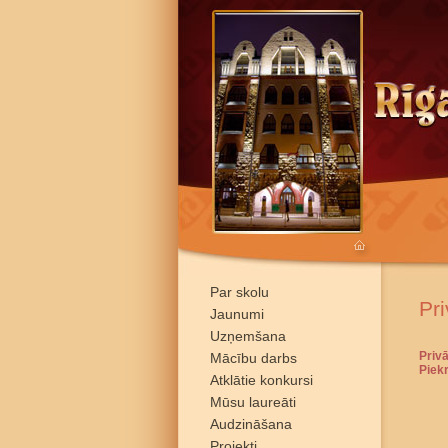
Par skolu
Pri
Jaunumi
Uzņemšana
Privā
Mācību darbs
Piek
Atklātie konkursi
Mūsu laureāti
Audzināšana
Projekti