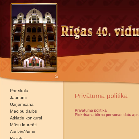
Par skolu
Privātuma politika
Jaunumi
Uzņemšana
Privātuma politika
Mācību darbs
Piekrišana bērna personas datu apst
Atklātie konkursi
Mūsu laureāti
Audzināšana
Projekti