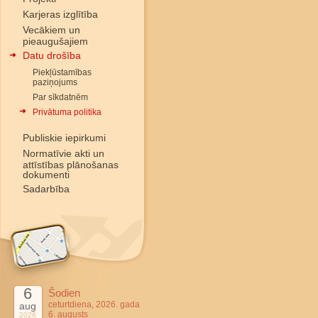
Karjeras izglītība
Vecākiem un
pieaugušajiem
Datu drošība
Piekļūstamības
paziņojums
Par sīkdatnēm
Privātuma politika
Publiskie iepirkumi
Normatīvie akti un
attīstības plānošanas
dokumenti
Sadarbība
6
Šodien
ceturtdiena, 2026. gada
aug
6. augusts
2026