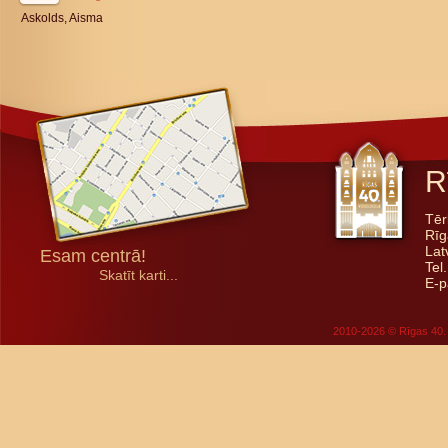
Askolds, Aisma
R
Tēr
Rīg
Lat
Esam centrā!
Tel
Skatīt karti...
E-p
2010-2026 © Rīgas 40. 