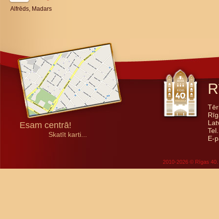
Alfrēds, Madars
R
Tēr
Rīg
Lat
Esam centrā!
Tel
Skatīt karti...
E-p
2010-2026 © Rīgas 40. 