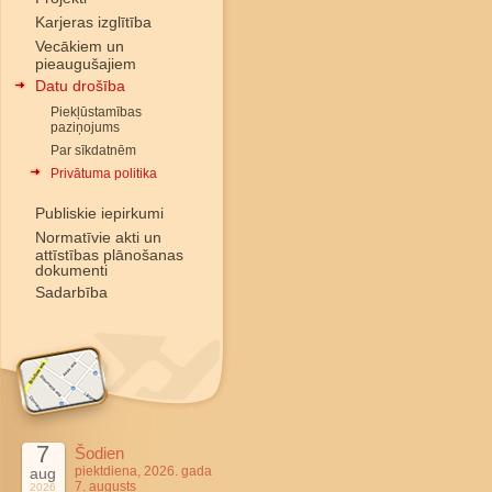
Karjeras izglītība
Vecākiem un
pieaugušajiem
Datu drošība
Piekļūstamības
paziņojums
Par sīkdatnēm
Privātuma politika
Publiskie iepirkumi
Normatīvie akti un
attīstības plānošanas
dokumenti
Sadarbība
7
Šodien
piektdiena, 2026. gada
aug
7. augusts
2026