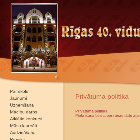
Par skolu
Privātuma politika
Jaunumi
Uzņemšana
Privātuma politika
Mācību darbs
Piekrišana bērna personas datu apst
Atklātie konkursi
Mūsu laureāti
Audzināšana
Projekti