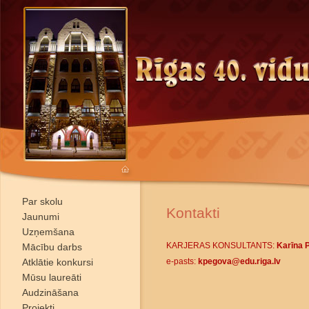
Par skolu
Kontakti
Jaunumi
Uzņemšana
KARJERAS KONSULTANTS:
Karīna 
Mācību darbs
Atklātie konkursi
e-pasts:
kpegova@edu.riga.lv
Mūsu laureāti
Audzināšana
Projekti