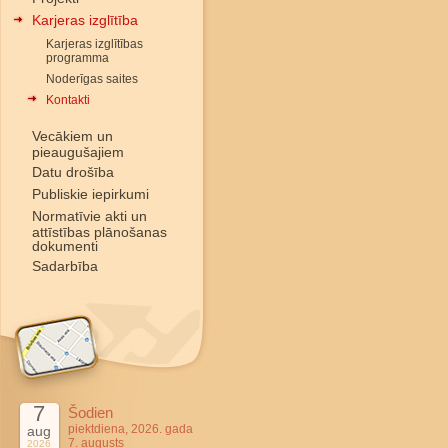
Karjeras izglītība
Karjeras izglītības
programma
Noderīgas saites
Kontakti
Vecākiem un
pieaugušajiem
Datu drošība
Publiskie iepirkumi
Normatīvie akti un
attīstības plānošanas
dokumenti
Sadarbība
7
Šodien
piektdiena, 2026. gada
aug
7. augusts
2026