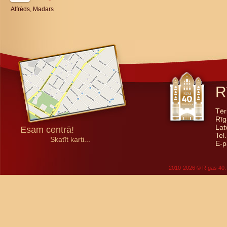
Alfrēds, Madars
R
Tēr
Rīg
Lat
Esam centrā!
Tel
Skatīt karti...
E-p
2010-2026 © Rīgas 40. 