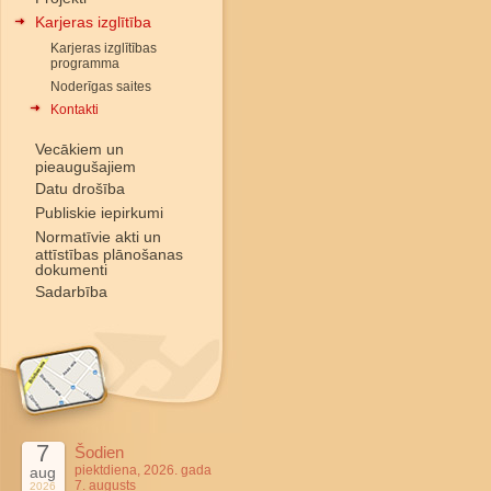
Karjeras izglītība
Karjeras izglītības
programma
Noderīgas saites
Kontakti
Vecākiem un
pieaugušajiem
Datu drošība
Publiskie iepirkumi
Normatīvie akti un
attīstības plānošanas
dokumenti
Sadarbība
7
Šodien
piektdiena, 2026. gada
aug
7. augusts
2026