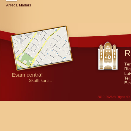
Alfrēds, Madars
R
Tēr
Rīg
Lat
Esam centrā!
Tel
Skatīt karti...
E-p
2010-2026 © Rīgas 40. 