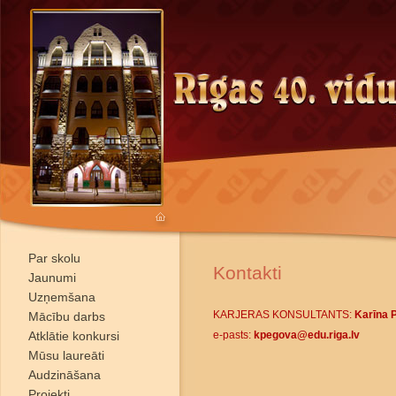
Par skolu
Kontakti
Jaunumi
Uzņemšana
KARJERAS KONSULTANTS:
Karīna 
Mācību darbs
Atklātie konkursi
e-pasts:
kpegova@edu.riga.lv
Mūsu laureāti
Audzināšana
Projekti