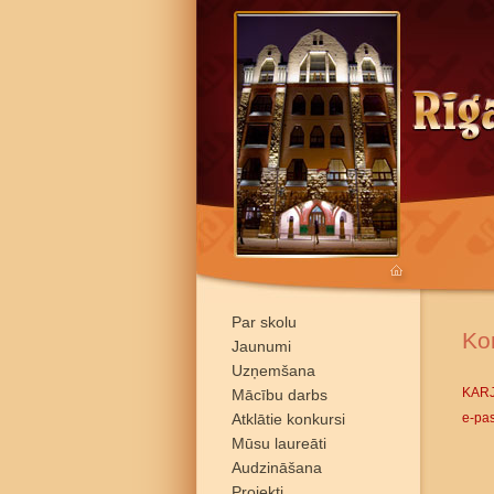
Par skolu
Ko
Jaunumi
Uzņemšana
KAR
Mācību darbs
Atklātie konkursi
e-pas
Mūsu laureāti
Audzināšana
Projekti