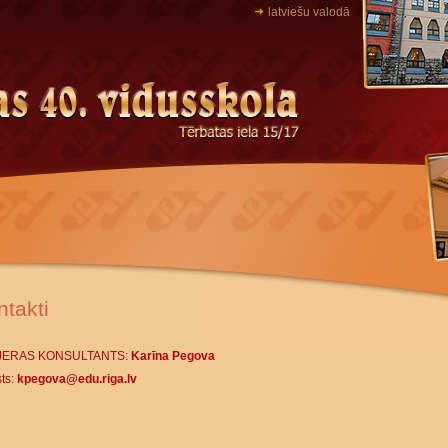
latviešu valodā
ntakti
JERAS KONSULTANTS:
Karīna Pegova
ts:
kpegova@edu.riga.lv