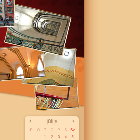
jūlijs
P
O
T
C
P
S
Sv
1
2
3
4
5