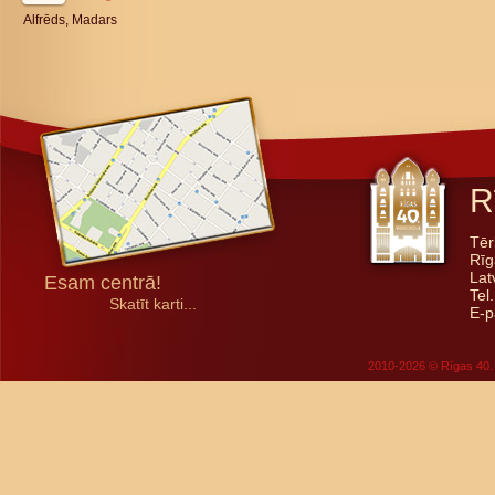
Alfrēds, Madars
R
Tēr
Rīg
Lat
Esam centrā!
Tel
Skatīt karti...
E-p
2010-2026 © Rīgas 40. 