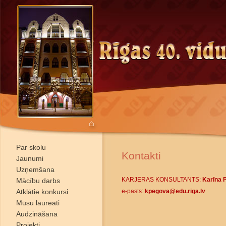
Par skolu
Kontakti
Jaunumi
Uzņemšana
KARJERAS KONSULTANTS:
Karīna 
Mācību darbs
Atklātie konkursi
e-pasts:
kpegova@edu.riga.lv
Mūsu laureāti
Audzināšana
Projekti