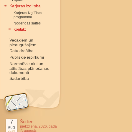
Karjeras izglītība
Karjeras izglītības
programma
Noderīgas saites
Kontakti
Vecākiem un
pieaugušajiem
Datu drošība
Publiskie iepirkumi
Normatīvie akti un
attīstības plānošanas
dokumenti
Sadarbība
7
Šodien
piektdiena, 2026. gada
aug
7. augusts
2026