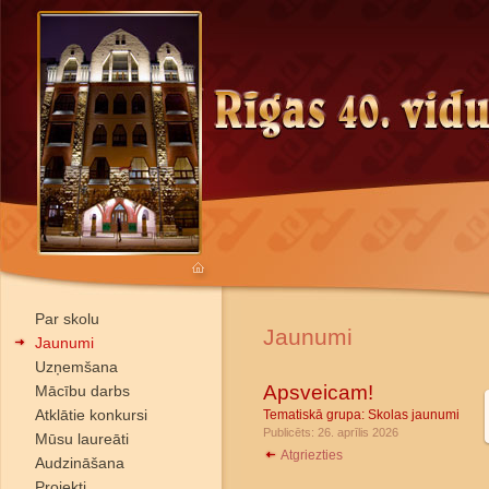
Par skolu
Jaunumi
Jaunumi
Uzņemšana
Apsveicam!
Mācību darbs
Atklātie konkursi
Tematiskā grupa:
Skolas jaunumi
Publicēts: 26. aprīlis 2026
Mūsu laureāti
Atgriezties
Audzināšana
Projekti