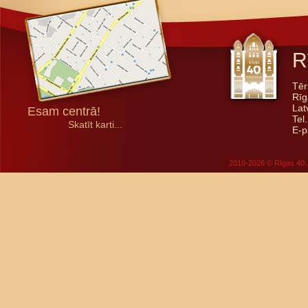
R
Tēr
Rīg
Lat
Esam centrā!
Tel
Skatīt karti...
E-p
2010-2026 © Rīgas 40. 