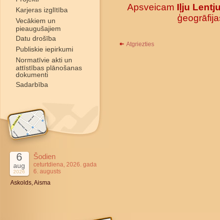
Apsveicam
Iļju Lent
Karjeras izglītība
ģeogrāfija
Vecākiem un
pieaugušajiem
Datu drošība
Atgriezties
Publiskie iepirkumi
Normatīvie akti un
attīstības plānošanas
dokumenti
Sadarbība
6
Šodien
ceturtdiena, 2026. gada
aug
6. augusts
2026
Askolds, Aisma