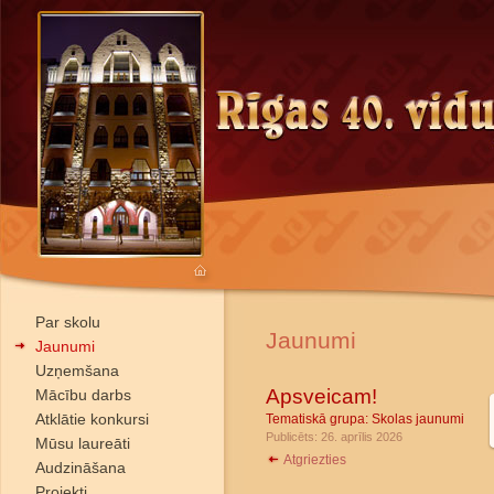
Par skolu
Jaunumi
Jaunumi
Uzņemšana
Apsveicam!
Mācību darbs
Atklātie konkursi
Tematiskā grupa:
Skolas jaunumi
Publicēts: 26. aprīlis 2026
Mūsu laureāti
Atgriezties
Audzināšana
Projekti