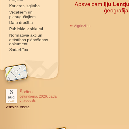
Apsveicam
Iļju Lent
Karjeras izglītība
ģeogrāfija
Vecākiem un
pieaugušajiem
Datu drošība
Atgriezties
Publiskie iepirkumi
Normatīvie akti un
attīstības plānošanas
dokumenti
Sadarbība
6
Šodien
ceturtdiena, 2026. gada
aug
6. augusts
2026
Askolds, Aisma