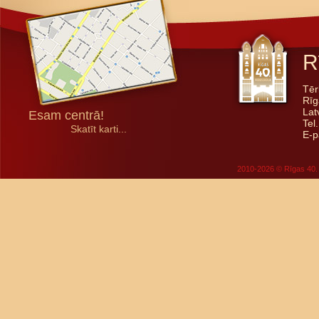
R
Tēr
Rīg
Lat
Esam centrā!
Tel
Skatīt karti...
E-p
2010-2026 © Rīgas 40. 