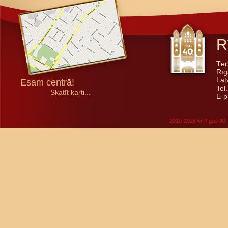
R
Tēr
Rīg
Lat
Esam centrā!
Tel
Skatīt karti...
E-p
2010-2026 © Rīgas 40. 