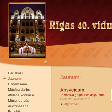
Par skolu
Jaunumi
Jaunumi
Uzņemšana
Apsveicam!
Mācību darbs
Atklātie konkursi
Tematiskā grupa:
Skolas jaunumi
Publicēts: 26. aprīlis 2026
Mūsu laureāti
Atgriezties
Audzināšana
Projekti