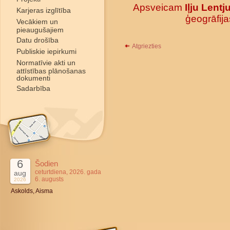
Apsveicam
Iļju Lent
Karjeras izglītība
ģeogrāfija
Vecākiem un
pieaugušajiem
Datu drošība
Atgriezties
Publiskie iepirkumi
Normatīvie akti un
attīstības plānošanas
dokumenti
Sadarbība
6
Šodien
ceturtdiena, 2026. gada
aug
6. augusts
2026
Askolds, Aisma