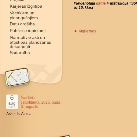
Pievienotajā
datnē
ir instrukcija "So
Karjeras izglītība
uz 10. klasi
Vecākiem un
pieaugušajiem
Datu drošība
Publiskie iepirkumi
Atgriezties
Normatīvie akti un
attīstības plānošanas
dokumenti
Sadarbība
6
Šodien
ceturtdiena, 2026. gada
aug
6. augusts
2026
Askolds, Aisma