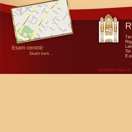
R
Tēr
Rīg
Lat
Esam centrā!
Tel
Skatīt karti...
E-p
2010-2026 © Rīgas 40. 