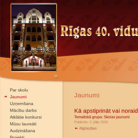
Par skolu
Jaunumi
Jaunumi
Uzņemšana
Kā apstiprināt vai noraid
Mācību darbs
Atklātie konkursi
Tematiskā grupa:
Skolas jaunumi
Publicēts: 2. jūlijs 2026
Mūsu laureāti
Atgriezties
Audzināšana
Projekti