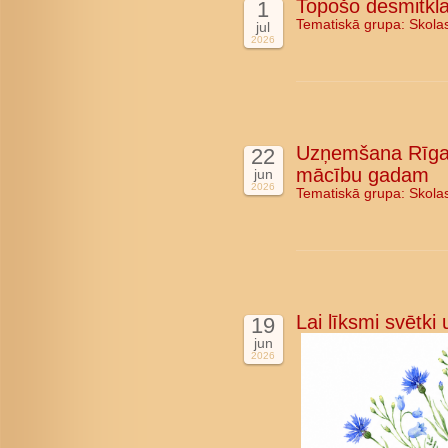
Topošo desmitkla
1
Tematiskā grupa:
Skola
jul
2026
Uzņemšana Rīgas
22
mācību gadam
jun
2026
Tematiskā grupa:
Skola
Lai līksmi svētki
19
jun
2026