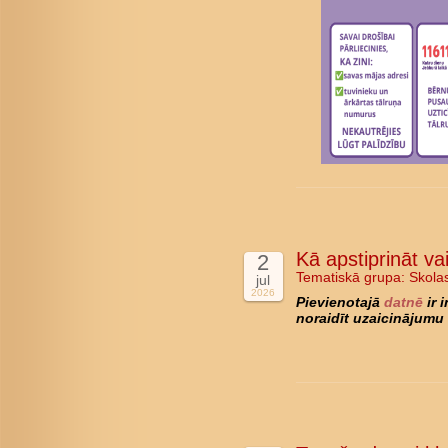
Kā apstiprināt va
2
Tematiskā grupa:
Skola
jul
2026
Pievienotajā
datnē
ir 
noraidīt uzaicinājumu 