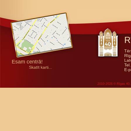
R
Tēr
Rīg
Lat
Esam centrā!
Tel
Skatīt karti...
E-p
2010-2026 © Rīgas 40. 