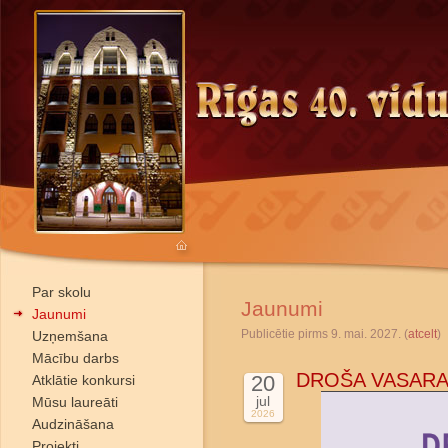
Par skolu
Jaunumi
Jaunumi
Publicētie pirms 9. mai. 2027. (
atcelt
)
Uzņemšana
Mācību darbs
DROŠA VASARA
20
Atklātie konkursi
jul
Mūsu laureāti
2026
Audzināšana
Projekti