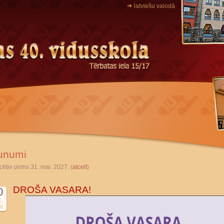
latviešu valodā
unumi
cētie pirms 31. mai. 2027. (
atcelt
)
DROŠA VASARA!
0
l
6