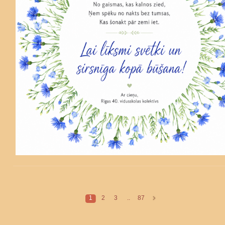
1
2
3
..
87