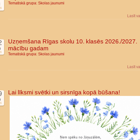
Tematiskā grupa:
Skolas jaunumi
l
6
Lasīt v
Uzņemšana Rīgas skolu 10. klasēs 2026./2027.
2
mācību gadam
n
6
Tematiskā grupa:
Skolas jaunumi
Lasīt v
Lai līksmi svētki un sirsnīga kopā būšana!
9
n
6