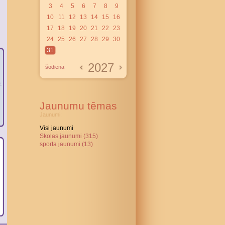
3
4
5
6
7
8
9
10
11
12
13
14
15
16
17
18
19
20
21
22
23
24
25
26
27
28
29
30
31
2027
šodiena
Jaunumu tēmas
Jaunumi:
Visi jaunumi
Skolas jaunumi (315)
sporta jaunumi (13)