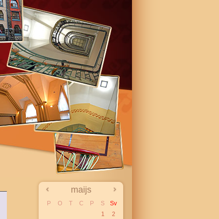
maijs
P
O
T
C
P
S
Sv
1
2