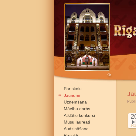
Par skolu
Ja
Jaunumi
Publi
Uzņemšana
Mācību darbs
2
Atklātie konkursi
ju
Mūsu laureāti
202
Audzināšana
Projekti