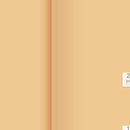
2
ju
202
1