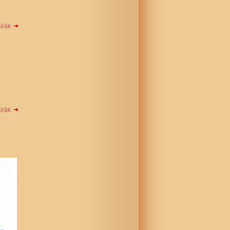
airāk
airāk