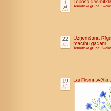
Topošo desmitkla
1
Tematiskā grupa:
Skola
jul
2026
Uzņemšana Rīgas
22
mācību gadam
jun
2026
Tematiskā grupa:
Skola
Lai līksmi svētki
19
jun
2026