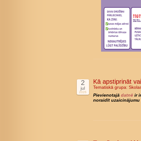
Kā apstiprināt va
2
Tematiskā grupa:
Skola
jul
2026
Pievienotajā
datnē
ir 
noraidīt uzaicinājumu 