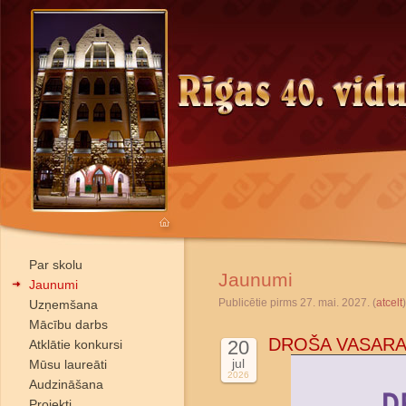
Par skolu
Jaunumi
Jaunumi
Publicētie pirms 27. mai. 2027. (
atcelt
)
Uzņemšana
Mācību darbs
DROŠA VASARA
20
Atklātie konkursi
jul
Mūsu laureāti
2026
Audzināšana
Projekti