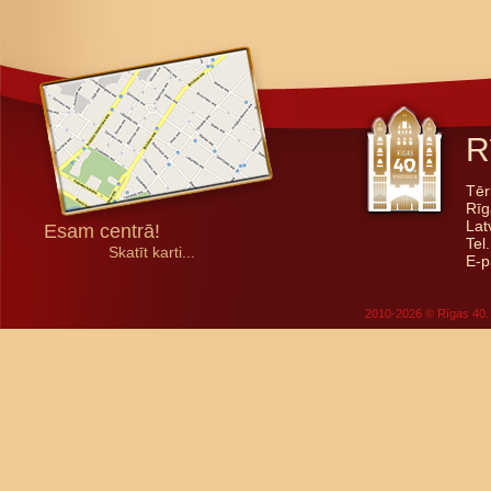
R
Tēr
Rīg
Lat
Esam centrā!
Tel
Skatīt karti...
E-p
2010-2026 © Rīgas 40. 