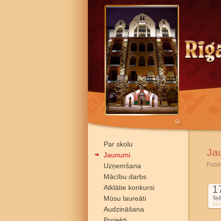
Par skolu
Ja
Jaunumi
Publi
Uzņemšana
Mācību darbs
1
Atklātie konkursi
fe
Mūsu laureāti
201
Audzināšana
Projekti