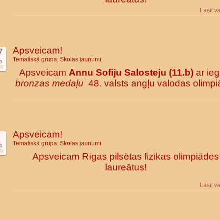
Lasīt v
Apsveicam!
7
Tematiskā grupa:
Skolas jaunumi
b
9
Apsveicam
Annu Sofiju Salosteju (11.b)
ar ieg
bronzas medaļu
48. valsts angļu valodas olimpi
Apsveicam!
Tematiskā grupa:
Skolas jaunumi
b
9
Apsveicam Rīgas pilsētas fizikas olimpiādes
laureātus!
Lasīt v