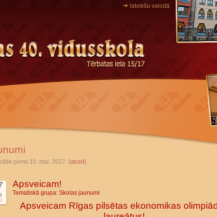
latviešu valodā
unumi
cētie pirms 10. mai. 2027. (
atcelt
)
Apsveicam!
7
Tematiskā grupa:
Skolas jaunumi
b
9
Apsveicam Rīgas pilsētas ekonomikas olimpiā
laureātus!