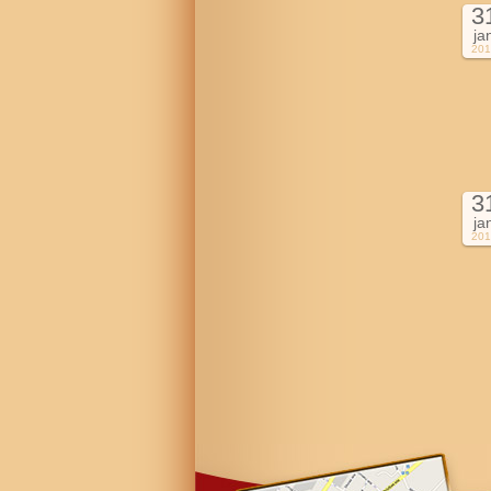
3
ja
201
3
ja
201