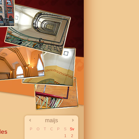
maijs
P
O
T
C
P
S
Sv
des
1
2