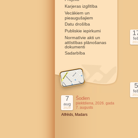
Karjeras izglītība
Vecākiem un
pieaugušajiem
Datu drošība
Publiskie iepirkumi
1
Normatīvie akti un
fe
attīstības plānošanas
201
dokumenti
Sadarbība
5
fe
201
7
Šodien
piektdiena, 2026. gada
aug
7. augusts
2026
Alfrēds, Madars