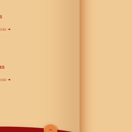
s
airāk
as
airāk