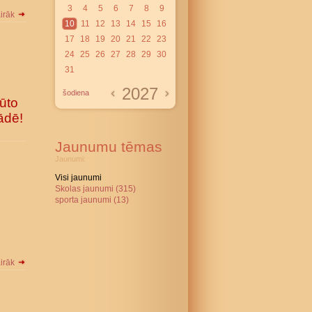
3
4
5
6
7
8
9
airāk
10
11
12
13
14
15
16
17
18
19
20
21
22
23
24
25
26
27
28
29
30
31
2027
šodiena
ūto
ādē!
Jaunumu tēmas
Jaunumi:
Visi jaunumi
Skolas jaunumi (315)
sporta jaunumi (13)
airāk