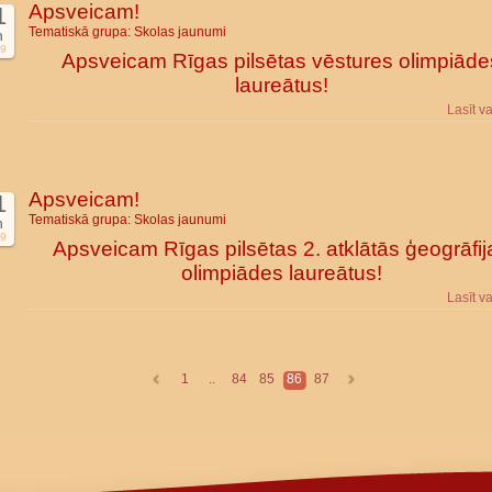
Apsveicam!
1
Tematiskā grupa:
Skolas jaunumi
n
9
Apsveicam Rīgas pilsētas vēstures olimpiāde
laureātus!
Lasīt v
Apsveicam!
1
Tematiskā grupa:
Skolas jaunumi
n
9
Apsveicam Rīgas pilsētas 2. atklātās ģeogrāfij
olimpiādes laureātus!
Lasīt v
1
..
84
85
86
87